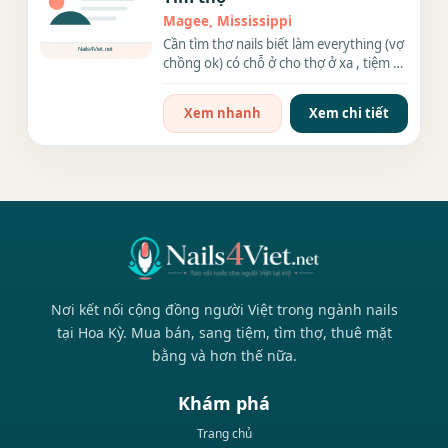
Magee, Mississippi
Cần tìm thơ nails biết làm everything (vợ
chồng ok) có chỗ ở cho thợ ở xa , tiệm ở
thành phố...
Xem nhanh
Xem chi tiết
Nơi kết nối cộng đồng người Việt trong ngành nails
tại Hoa Kỳ. Mua bán, sang tiệm, tìm thợ, thuê mặt
bằng và hơn thế nữa.
Khám phá
Trang chủ