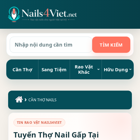
Rao Vặt
Cần Thợ
Sang Tiệm
Hữu Dụng
Khác
›
CẦN THỢ NAILS
TIN RAO VẶT NAILS4VIET
Tuyển Thợ Nail Gấp Tại