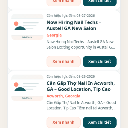
Xem nhanh
Xem chi tiết
Còn hiệu lực đến: 08-27-2026
Now Hiring Nail Techs –
Austell GA New Salon
Georgia
Now Hiring Nail Techs – Austell GA New
Salon Exciting opportunity in Austell GA!
Our new salon is opening in just 4...
Xem nhanh
Xem chi tiết
Còn hiệu lực đến: 08-26-2026
Cần Gấp Thợ Nail In Acworth,
GA – Good Location, Tip Cao
Acworth, Georgia
Cần Gấp Thợ Nail In Acworth, GA – Good
Location, Tip Cao Tiệm nail tại Acworth,
GA cần gấp thợ bột...
Xem nhanh
Xem chi tiết