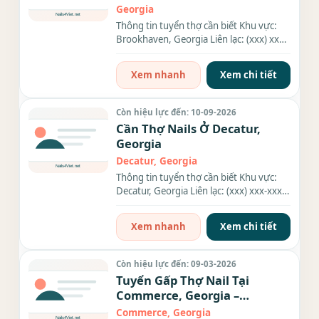
Georgia
Thông tin tuyển thợ cần biết Khu vực:
Brookhaven, Georgia Liên lạc: (xxx) xxx-
xxxx Nhu cầu: Thợ làm...
Xem nhanh
Xem chi tiết
Còn hiệu lực đến: 10-09-2026
Cần Thợ Nails Ở Decatur,
Georgia
Decatur, Georgia
Thông tin tuyển thợ cần biết Khu vực:
Decatur, Georgia Liên lạc: (xxx) xxx-xxxx
Địa chỉ: 3914 N...
Xem nhanh
Xem chi tiết
Còn hiệu lực đến: 09-03-2026
Tuyển Gấp Thợ Nail Tại
Commerce, Georgia –
Everything
Commerce, Georgia