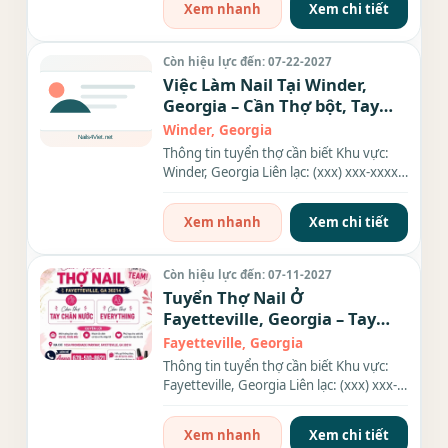
Xem nhanh
Xem chi tiết
Còn hiệu lực đến: 07-22-2027
Việc Làm Nail Tại Winder,
Georgia – Cần Thợ bột, Tay
chân nước
Winder, Georgia
Thông tin tuyển thợ cần biết Khu vực:
Winder, Georgia Liên lạc: (xxx) xxx-xxxx
Nhu cầu: Thợ làm...
Xem nhanh
Xem chi tiết
Còn hiệu lực đến: 07-11-2027
Tuyển Thợ Nail Ở
Fayetteville, Georgia – Tay
chân nước, Everything
Fayetteville, Georgia
Thông tin tuyển thợ cần biết Khu vực:
Fayetteville, Georgia Liên lạc: (xxx) xxx-
xxxx Nhu cầu: Thợ...
Xem nhanh
Xem chi tiết