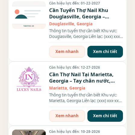
Còn hiệu lực đến: 01-22-2027
Cần Tuyển Thợ Nail Khu
Douglasville, Georgia –
Everything
Douglasville, Georgia
Thông tin tuyển thợ cần biết Khu vực:
Douglasville, Georgia Liên lạc: (xxx) xxx-
xxxx Địa chỉ: 2866...
Xem nhanh
Xem chi tiết
Còn hiệu lực đến: 12-27-2026
Cần Thợ Nail Tại Marietta,
Georgia – Tay chân nước,
Everything
Marietta, Georgia
Thông tin tuyển thợ cần biết Khu vực:
Marietta, Georgia Liên lạc: (xxx) xxx-xxxx
Nhu cầu: Thợ làm...
Xem nhanh
Xem chi tiết
Còn hiệu lực đến: 10-28-2026