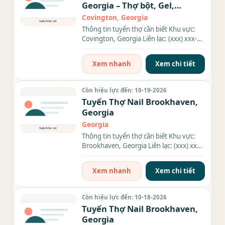
Georgia – Thợ bột, Gel,
Everything
Covington, Georgia
Thông tin tuyển thợ cần biết Khu vực:
Covington, Georgia Liên lạc: (xxx) xxx-
xxxx Địa chỉ: 7219...
Xem nhanh
Xem chi tiết
Còn hiệu lực đến: 10-19-2026
Tuyển Thợ Nail Brookhaven,
Georgia
Georgia
Thông tin tuyển thợ cần biết Khu vực:
Brookhaven, Georgia Liên lạc: (xxx) xxx-
xxxx Nhu cầu: Thợ làm...
Xem nhanh
Xem chi tiết
Còn hiệu lực đến: 10-18-2026
Tuyển Thợ Nail Brookhaven,
Georgia