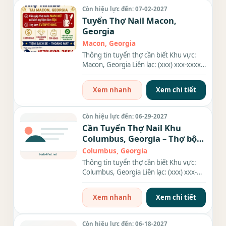
Còn hiệu lực đến: 07-02-2027
Tuyển Thợ Nail Macon,
Georgia
Macon, Georgia
Thông tin tuyển thợ cần biết Khu vực:
Macon, Georgia Liên lạc: (xxx) xxx-xxxx
Địa chỉ: 5451 Bowman...
Xem nhanh
Xem chi tiết
Còn hiệu lực đến: 06-29-2027
Cần Tuyển Thợ Nail Khu
Columbus, Georgia – Thợ bột,
Everything
Columbus, Georgia
Thông tin tuyển thợ cần biết Khu vực:
Columbus, Georgia Liên lạc: (xxx) xxx-
xxxx Nhu cầu: Thợ làm...
Xem nhanh
Xem chi tiết
Còn hiệu lực đến: 06-18-2027