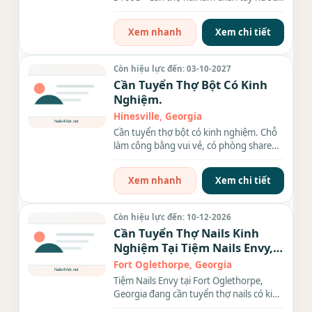
và làm everything - Full...
Xem nhanh
Xem chi tiết
Còn hiệu lực đến: 03-10-2027
Cần Tuyển Thợ Bột Có Kinh
Nghiệm.
Hinesville, Georgia
Cần tuyển thợ bột có kinh nghiệm. Chỗ
làm công bằng vui vẻ, có phòng share
cho thợ ở gần...
Xem nhanh
Xem chi tiết
Còn hiệu lực đến: 10-12-2026
Cần Tuyển Thợ Nails Kinh
Nghiệm Tại Tiệm Nails Envy,
Georgia
Fort Oglethorpe, Georgia
Tiệm Nails Envy tại Fort Oglethorpe,
Georgia đang cần tuyển thợ nails có kinh
nghiệm làm bột, chân...