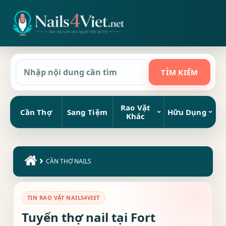
Rao Vặt
Cần Thợ
Sang Tiệm
Hữu Dụng
Khác
›
CẦN THỢ NAILS
TIN RAO VẶT NAILS4VIET
Tuyển thợ nail tại Fort