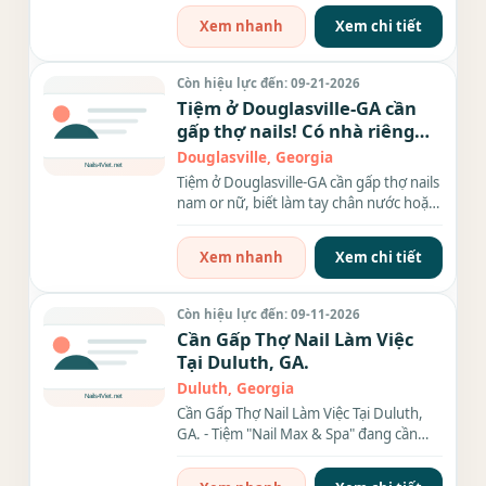
Xem nhanh
Xem chi tiết
Còn hiệu lực đến: 09-21-2026
Tiệm ở Douglasville-GA cần
gấp thợ nails! Có nhà riêng
cho thợ ở.
Douglasville, Georgia
Tiệm ở Douglasville-GA cần gấp thợ nails
nam or nữ, biết làm tay chân nước hoặc
biết everything,...
Xem nhanh
Xem chi tiết
Còn hiệu lực đến: 09-11-2026
Cần Gấp Thợ Nail Làm Việc
Tại Duluth, GA.
Duluth, Georgia
Cần Gấp Thợ Nail Làm Việc Tại Duluth,
GA. - Tiệm "Nail Max & Spa" đang cần
thợ nail (Nữ) biết...