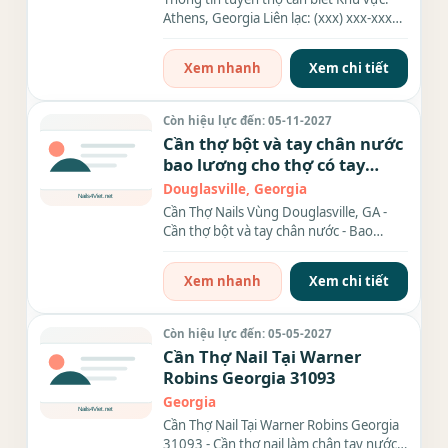
Athens, Georgia Liên lạc: (xxx) xxx-xxxx
Nhu cầu: Thợ làm...
Xem nhanh
Xem chi tiết
Còn hiệu lực đến: 05-11-2027
Cần thợ bột và tay chân nước
bao lương cho thợ có tay
nghề có nhà cho thợ ở xa
Douglasville, Georgia
tiệm đông khách, típ cao, đa
Cần Thợ Nails Vùng Douglasville, GA -
phần khách design nhiều,
Cần thợ bột và tay chân nước - Bao
muốn biết thêm chi tiết
lương cho thợ có tay...
Xem nhanh
Xem chi tiết
Còn hiệu lực đến: 05-05-2027
Cần Thợ Nail Tại Warner
Robins Georgia 31093
Georgia
Cần Thợ Nail Tại Warner Robins Georgia
31093 - Cần thợ nail làm chân tay nước