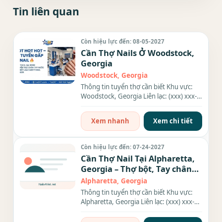
Tin liên quan
Còn hiệu lực đến: 08-05-2027
Cần Thợ Nails Ở Woodstock,
Georgia
Woodstock, Georgia
Thông tin tuyển thợ cần biết Khu vực:
Woodstock, Georgia Liên lạc: (xxx) xxx-
xxxx Nhu cầu: Thợ làm...
Xem nhanh
Xem chi tiết
Còn hiệu lực đến: 07-24-2027
Cần Thợ Nail Tại Alpharetta,
Georgia – Thợ bột, Tay chân
nước, Gel
Alpharetta, Georgia
Thông tin tuyển thợ cần biết Khu vực:
Alpharetta, Georgia Liên lạc: (xxx) xxx-
xxxx Nhu cầu: Thợ làm...