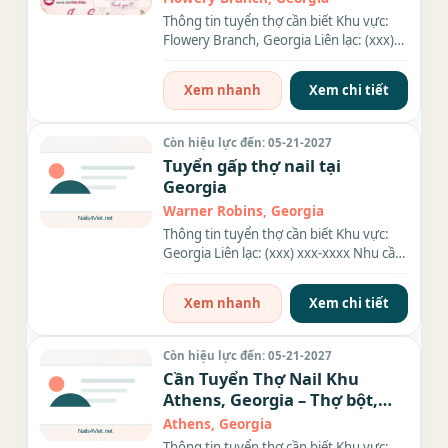
Thông tin tuyển thợ cần biết Khu vực:
Flowery Branch, Georgia Liên lạc: (xxx)
xxx-xxxx Địa chỉ: 3446...
Xem nhanh
Xem chi tiết
Còn hiệu lực đến: 05-21-2027
Tuyển gấp thợ nail tại
Georgia
Warner Robins, Georgia
Thông tin tuyển thợ cần biết Khu vực:
Georgia Liên lạc: (xxx) xxx-xxxx Nhu cầu:
Thợ làm Nails Nội...
Xem nhanh
Xem chi tiết
Còn hiệu lực đến: 05-21-2027
Cần Tuyển Thợ Nail Khu
Athens, Georgia – Thợ bột,
Everything
Athens, Georgia
Thông tin tuyển thợ cần biết Khu vực: