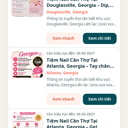
Douglasville, Georgia – Dip,
Everything
Douglasville, Georgia
Thông tin tuyển thợ cần biết Khu vực:
Douglasville, Georgia Liên lạc: (xxx) xxx-
xxxx Địa chỉ: 6525...
Xem nhanh
Xem chi tiết
Còn hiệu lực đến: 06-05-2027
Tiệm Nail Cần Thợ Tại
Atlanta, Georgia – Tay chân
nước
Atlanta, Georgia
Thông tin tuyển thợ cần biết Khu vực:
Atlanta, Georgia Liên lạc: (xxx) xxx-xxxx
Nhu cầu: Thợ làm...
Xem nhanh
Xem chi tiết
Còn hiệu lực đến: 06-05-2027
Tiệm Nail Cần Thợ Tại
Atlanta, Georgia – Gel