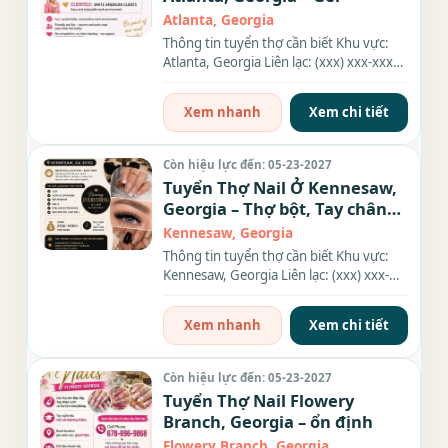
Atlanta, Georgia
Thông tin tuyển thợ cần biết Khu vực:
Atlanta, Georgia Liên lạc: (xxx) xxx-xxxx
Địa chỉ: 931 Monroe...
Xem nhanh
Xem chi tiết
Còn hiệu lực đến: 05-23-2027
Tuyển Thợ Nail Ở Kennesaw,
Georgia – Thợ bột, Tay chân
nước, Dip
Kennesaw, Georgia
Thông tin tuyển thợ cần biết Khu vực:
Kennesaw, Georgia Liên lạc: (xxx) xxx-
xxxx Nhu cầu: Thợ làm...
Xem nhanh
Xem chi tiết
Còn hiệu lực đến: 05-23-2027
Tuyển Thợ Nail Flowery
Branch, Georgia – ổn định
Flowery Branch, Georgia