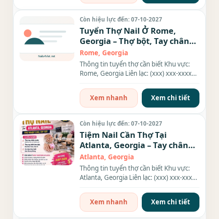
Còn hiệu lực đến: 07-10-2027
Tuyển Thợ Nail Ở Rome,
Georgia – Thợ bột, Tay chân
nước, Dip
Rome, Georgia
Thông tin tuyển thợ cần biết Khu vực:
Rome, Georgia Liên lạc: (xxx) xxx-xxxx
Địa chỉ: 2541 Redmond...
Xem nhanh
Xem chi tiết
Còn hiệu lực đến: 07-10-2027
Tiệm Nail Cần Thợ Tại
Atlanta, Georgia – Tay chân
nước, Gel, Everything
Atlanta, Georgia
Thông tin tuyển thợ cần biết Khu vực:
Atlanta, Georgia Liên lạc: (xxx) xxx-xxxx
Nhu cầu: Thợ làm...
Xem nhanh
Xem chi tiết