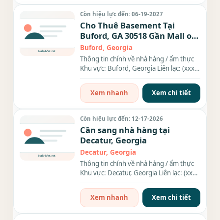
Còn hiệu lực đến: 06-19-2027
Cho Thuê Basement Tại
Buford, GA 30518 Gần Mall of
Georgia
Buford, Georgia
Thông tin chính về nhà hàng / ẩm thực
Khu vực: Buford, Georgia Liên lạc: (xxx)
xxx-xxxx Địa chỉ:...
Xem nhanh
Xem chi tiết
Còn hiệu lực đến: 12-17-2026
Cần sang nhà hàng tại
Decatur, Georgia
Decatur, Georgia
Thông tin chính về nhà hàng / ẩm thực
Khu vực: Decatur, Georgia Liên lạc: (xxx)
xxx-xxxx Thông tin chi...
Xem nhanh
Xem chi tiết