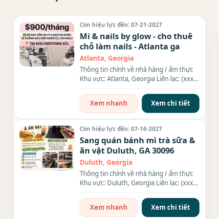
Còn hiệu lực đến: 07-21-2027
Mi & nails by glow - cho thuê
chỗ làm nails - Atlanta ga
Atlanta, Georgia
Thông tin chính về nhà hàng / ẩm thực
Khu vực: Atlanta, Georgia Liên lạc: (xxx)
xxx-xxxx Địa chỉ:...
Xem nhanh
Xem chi tiết
Còn hiệu lực đến: 07-16-2027
Sang quán bánh mì trà sữa &
ăn vặt Duluth, GA 30096
Duluth, Georgia
Thông tin chính về nhà hàng / ẩm thực
Khu vực: Duluth, Georgia Liên lạc: (xxx)
xxx-xxxx Thông tin chi...
Xem nhanh
Xem chi tiết