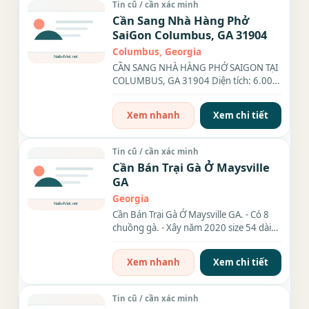
Tin cũ / cần xác minh
Cần Sang Nhà Hàng Phở
SaiGon Columbus, GA 31904
Columbus, Georgia
CẦN SANG NHÀ HÀNG PHỞ SAIGON TẠI
COLUMBUS, GA 31904 Diện tích: 6.000
sqft – rộng rãi, sạch sẽ,...
Xem nhanh
Xem chi tiết
Tin cũ / cần xác minh
Cần Bán Trại Gà Ở Maysville
GA
Georgia
Cần Bán Trại Gà Ở Maysville GA. - Có 8
chuồng gà. - Xây năm 2020 size 54 dài
600 Trại còn được...
Xem nhanh
Xem chi tiết
Tin cũ / cần xác minh