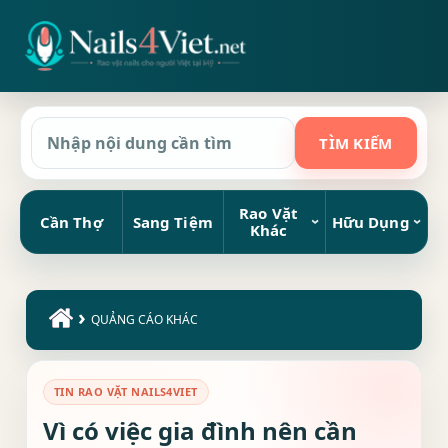
Rao Vặt
Cần Thợ
Sang Tiệm
Hữu Dụng
Khác
›
QUẢNG CÁO KHÁC
TIN RAO VẶT NAILS4VIET
Vì có việc gia đình nên cần