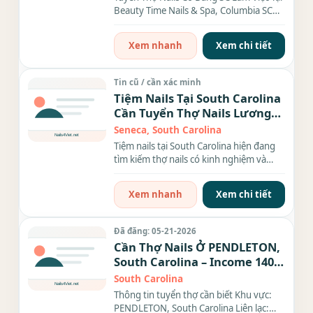
Beauty Time Nails & Spa, Columbia SC
Tiệm Beauty Time Nails & Spa...
Xem nhanh
Xem chi tiết
Tin cũ / cần xác minh
Tiệm Nails Tại South Carolina
Cần Tuyển Thợ Nails Lương
Cao
Seneca, South Carolina
Tiệm nails tại South Carolina hiện đang
tìm kiếm thợ nails có kinh nghiệm và
chứng chỉ hành nghề...
Xem nhanh
Xem chi tiết
Đã đăng: 05-21-2026
Cần Thợ Nails Ở PENDLETON,
South Carolina – Income 1400
- 1900
South Carolina
Thông tin tuyển thợ cần biết Khu vực:
PENDLETON, South Carolina Liên lạc: