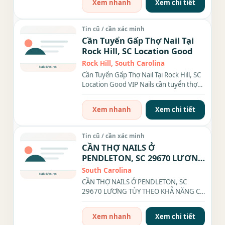
Xem nhanh
Xem chi tiết
Tin cũ / cần xác minh
Cần Tuyển Gấp Thợ Nail Tại
Rock Hill, SC Location Good
Rock Hill, South Carolina
Cần Tuyển Gấp Thợ Nail Tại Rock Hill, SC
Location Good VIP Nails cần tuyển thợ
nail giỏi bột,...
Xem nhanh
Xem chi tiết
Tin cũ / cần xác minh
CẦN THỢ NAILS Ở
PENDLETON, SC 29670 LƯƠNG
TÙY THEO KHẢ NĂNG
South Carolina
CẦN THỢ NAILS Ở PENDLETON, SC
29670 LƯƠNG TÙY THEO KHẢ NĂNG Cơ
hội việc làm hấp dẫn cho thợ...
Xem nhanh
Xem chi tiết