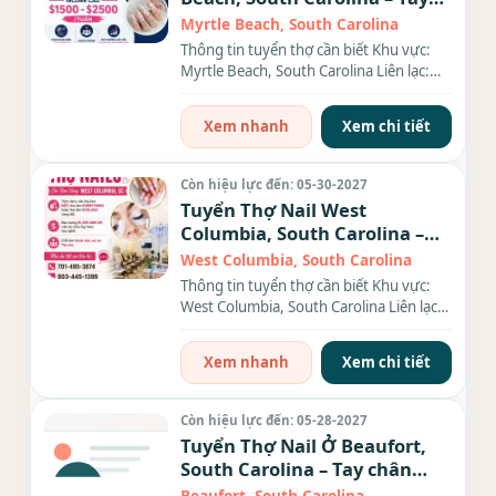
chân nước
Myrtle Beach, South Carolina
Thông tin tuyển thợ cần biết Khu vực:
Myrtle Beach, South Carolina Liên lạc:
(xxx) xxx-xxxx Nhu cầu:...
Xem nhanh
Xem chi tiết
Còn hiệu lực đến: 05-30-2027
Tuyển Thợ Nail West
Columbia, South Carolina –
Bao Lương
West Columbia, South Carolina
Thông tin tuyển thợ cần biết Khu vực:
West Columbia, South Carolina Liên lạc:
(xxx) xxx-xxxx Địa...
Xem nhanh
Xem chi tiết
Còn hiệu lực đến: 05-28-2027
Tuyển Thợ Nail Ở Beaufort,
South Carolina – Tay chân
nước, Dip, Gel