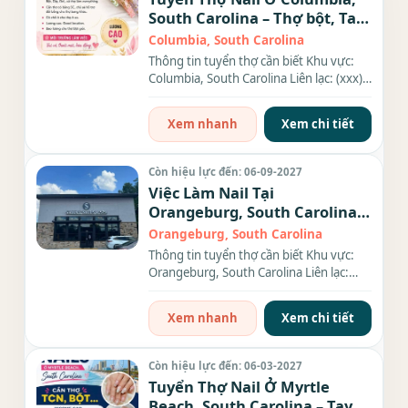
South Carolina – Thợ bột, Tay
chân nước, Dip
Columbia, South Carolina
Thông tin tuyển thợ cần biết Khu vực:
Columbia, South Carolina Liên lạc: (xxx)
xxx-xxxx Địa chỉ:...
Xem nhanh
Xem chi tiết
Còn hiệu lực đến: 06-09-2027
Việc Làm Nail Tại
Orangeburg, South Carolina –
Cần Everything
Orangeburg, South Carolina
Thông tin tuyển thợ cần biết Khu vực:
Orangeburg, South Carolina Liên lạc:
(xxx) xxx-xxxx Nhu cầu:...
Xem nhanh
Xem chi tiết
Còn hiệu lực đến: 06-03-2027
Tuyển Thợ Nail Ở Myrtle
Beach, South Carolina – Tay