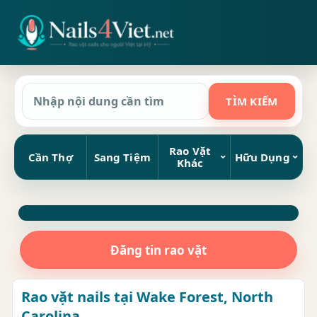
Rao Vặt
Cần Thợ
Sang Tiệm
Hữu Dụng
Khác
Đăng tin rao vặt
Rao vặt nails tại Wake Forest, North
Carolina