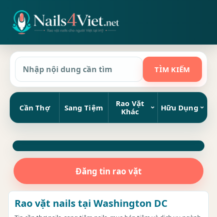
Rao Vặt
Cần Thợ
Sang Tiệm
Hữu Dụng
Khác
Đăng tin rao vặt
Rao vặt nails tại Washington DC