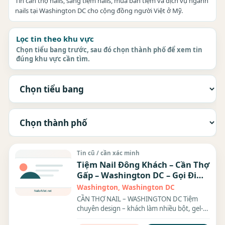
Tin cần thợ nails, sang tiệm nails, mua bán tiệm và dịch vụ ngành
nails tại Washington DC cho cộng đồng người Việt ở Mỹ.
Lọc tin theo khu vực
Chọn tiểu bang trước, sau đó chọn thành phố để xem tin
đúng khu vực cần tìm.
Tin cũ / cần xác minh
Tiệm Nail Đông Khách – Cần Thợ
Gấp – Washington DC – Gọi Đi
Làm Liền
Washington, Washington DC
CẦN THỢ NAIL – WASHINGTON DC Tiệm
chuyên design – khách làm nhiều bột, gel-X,
builder gel, dipping...