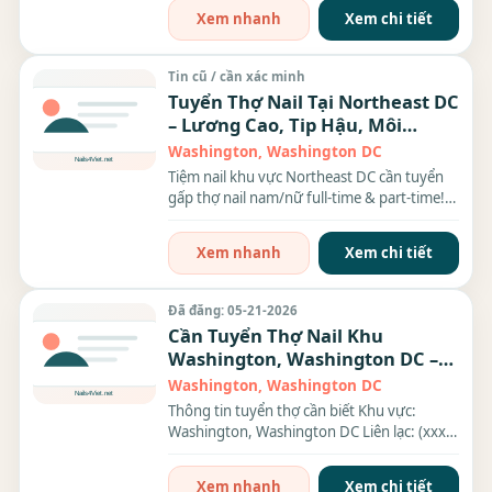
Xem nhanh
Xem chi tiết
Tin cũ / cần xác minh
Tuyển Thợ Nail Tại Northeast DC
– Lương Cao, Tip Hậu, Môi
Trường Thân Thiện
Washington, Washington DC
Tiệm nail khu vực Northeast DC cần tuyển
gấp thợ nail nam/nữ full-time & part-time!
Vị Trí Tuyển...
Xem nhanh
Xem chi tiết
Đã đăng: 05-21-2026
Cần Tuyển Thợ Nail Khu
Washington, Washington DC –
Thợ bột, Tay chân nước, Dip
Washington, Washington DC
Thông tin tuyển thợ cần biết Khu vực:
Washington, Washington DC Liên lạc: (xxx)
xxx-xxxx Địa chỉ:...
Xem nhanh
Xem chi tiết