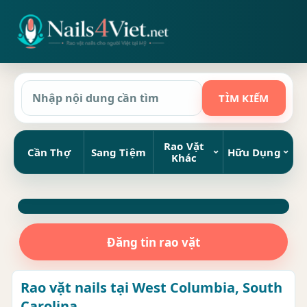
Rao Vặt
Cần Thợ
Sang Tiệm
Hữu Dụng
Khác
Đăng tin rao vặt
Rao vặt nails tại West Columbia, South
Carolina