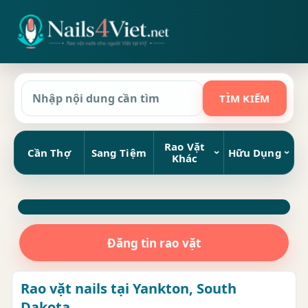
Rao Vặt
Cần Thợ
Sang Tiệm
Hữu Dụng
Khác
Đăng tin rao vặt
Rao vặt nails tại Yankton, South
Dakota