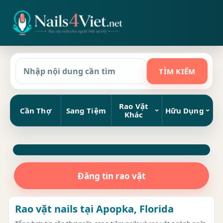
Rao Vặt
Cần Thợ
Sang Tiệm
Hữu Dụng
Khác
Đăng tin rao vặt
Rao vặt nails tại Apopka, Florida