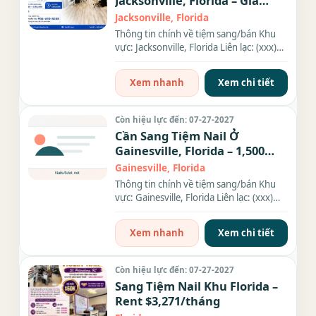
Jacksonville, Florida – Giá
$120,000
Jacksonville, Florida
Thông tin chính về tiệm sang/bán Khu
vực: Jacksonville, Florida Liên lạc: (xxx)
xxx-xxxx Giá sang/bán:...
Xem nhanh
Xem chi tiết
Còn hiệu lực đến: 07-27-2027
Cần Sang Tiệm Nail Ở
Gainesville, Florida – 1,500
sqft
Gainesville, Florida
Thông tin chính về tiệm sang/bán Khu
vực: Gainesville, Florida Liên lạc: (xxx)
xxx-xxxx Diện tích: 1,500...
Xem nhanh
Xem chi tiết
Còn hiệu lực đến: 07-27-2027
Sang Tiệm Nail Khu Florida –
Rent $3,271/tháng