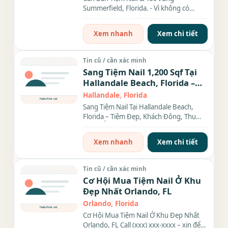
Summerfield, Florida. - Vì không có
người trông coi nên cần bán lại...
Xem nhanh
Xem chi tiết
Tin cũ / cần xác minh
Sang Tiệm Nail 1,200 Sqf Tại
Hallandale Beach, Florida –
Tiệm Đẹp, Khách Đông, Thu
Hallandale, Florida
Nhập Ổn Định
Sang Tiệm Nail Tại Hallandale Beach,
Florida – Tiệm Đẹp, Khách Đông, Thu
Nhập Ổn Định Cần sang...
Xem nhanh
Xem chi tiết
Tin cũ / cần xác minh
Cơ Hội Mua Tiệm Nail Ở Khu
Đẹp Nhất Orlando, FL
Orlando, Florida
Cơ Hội Mua Tiệm Nail Ở Khu Đẹp Nhất
Orlando, FL Call (xxx) xxx-xxxx – xin để