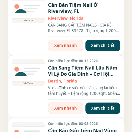
Cần Bán Tiệm Nail Ở
Riverview, FL
Riverview, Florida
CẦN SANG GẤP TIỆM NAILS - GIÁ RẺ -
Riverview, FL 33578 - Tiệm rộng 1,200
SF, có 7 bàn, 6 ghế, 2 phòng...
Xem nhanh
Xem chi tiết
Còn hiệu lực đến: 08-12-2026
Cần Sang Tiệm Nail Lâu Năm
Vì Lý Do Gia Đình – Cơ Hội
Vàng Cho Ai Muốn Đầu Tư!
Destin, Florida
Vì gia đình có việc nên cần sang lại tiệm
tâm huyết. - Tiệm rộng 1200sqft, 6bàn –
8 ghế + 2 -...
Xem nhanh
Xem chi tiết
Còn hiệu lực đến: 08-08-2026
Cần Bán Gấp Tiệm Nail Vùng