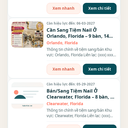
Xem nhanh
Xem chi tiết
Còn hiệu lực đến: 06-03-2027
Cần Sang Tiệm Nail Ở
Orlando, Florida – 9 bàn, 14
ghế
Orlando, Florida
Thông tin chính về tiệm sang/bán Khu
vực: Orlando, Florida Liên lạc: (xxx) xxx-
xxxx Diện tích: 2350...
Xem nhanh
Xem chi tiết
Còn hiệu lực đến: 05-29-2027
Bán/Sang Tiệm Nail Ở
Clearwater, Florida – 8 bàn, 9
ghế
Clearwater, Florida
Thông tin chính về tiệm sang/bán Khu
vực: Clearwater, Florida Liên lạc: (xxx)
xxx-xxxx Giá sang/bán:...