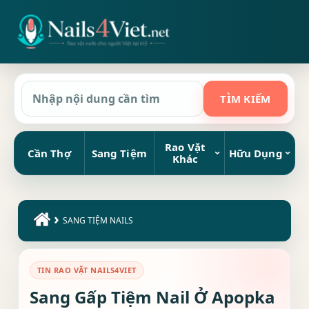
Rao Vặt
Cần Thợ
Sang Tiệm
Hữu Dụng
Khác
›
SANG TIỆM NAILS
TIN RAO VẶT NAILS4VIET
Sang Gấp Tiệm Nail Ở Apopka