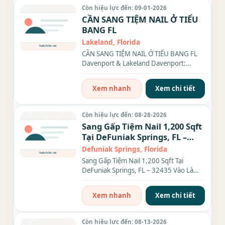
Còn hiệu lực đến: 09-01-2026
CẦN SANG TIỆM NAIL Ở TIỂU
BANG FL
Lakeland, Florida
CẦN SANG TIỆM NAIL Ở TIỂU BANG FL
Davenport & Lakeland Davenport:
1,400 sqft – Rent $2,700 – Income
$380K...
Xem nhanh
Xem chi tiết
Còn hiệu lực đến: 08-28-2026
Sang Gấp Tiệm Nail 1,200 Sqft
Tại DeFuniak Springs, FL –
32435 Vào Là Làm Ngay
Defuniak Springs, Florida
Sang Gấp Tiệm Nail 1,200 Sqft Tại
DeFuniak Springs, FL – 32435 Vào Là
Làm Ngay Thông tin tiệm: Tiệm...
Xem nhanh
Xem chi tiết
Còn hiệu lực đến: 08-13-2026