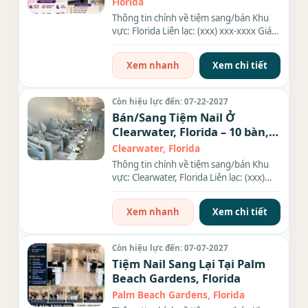
Florida
Thông tin chính về tiệm sang/bán Khu
vực: Florida Liên lạc: (xxx) xxx-xxxx Giá
sang/bán: $60K Diện...
Xem nhanh
Xem chi tiết
Còn hiệu lực đến: 07-22-2027
Bán/Sang Tiệm Nail Ở
Clearwater, Florida – 10 bàn,
10 ghế
Clearwater, Florida
Thông tin chính về tiệm sang/bán Khu
vực: Clearwater, Florida Liên lạc: (xxx)
xxx-xxxx Số bàn: 10 bàn...
Xem nhanh
Xem chi tiết
Còn hiệu lực đến: 07-07-2027
Tiệm Nail Sang Lại Tại Palm
Beach Gardens, Florida
Palm Beach Gardens, Florida