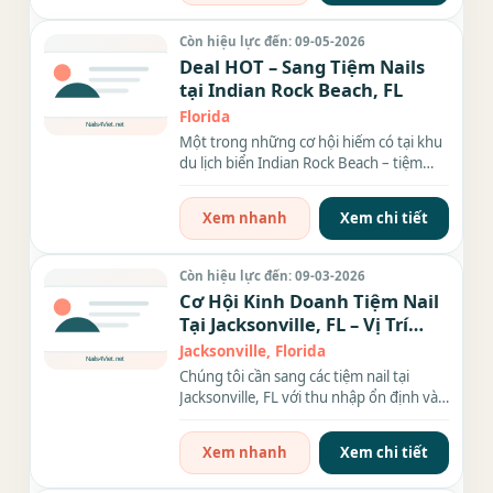
Còn hiệu lực đến: 09-05-2026
Deal HOT – Sang Tiệm Nails
tại Indian Rock Beach, FL
Florida
Một trong những cơ hội hiếm có tại khu
du lịch biển Indian Rock Beach – tiệm
nails gọn đẹp,...
Xem nhanh
Xem chi tiết
Còn hiệu lực đến: 09-03-2026
Cơ Hội Kinh Doanh Tiệm Nail
Tại Jacksonville, FL – Vị Trí
Đẹp, Thu Nhập Cao
Jacksonville, Florida
Chúng tôi cần sang các tiệm nail tại
Jacksonville, FL với thu nhập ổn định và
vị trí đắc...
Xem nhanh
Xem chi tiết