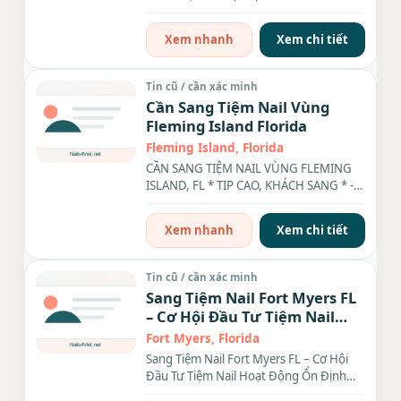
lại tin nhắn nếu...
Xem nhanh
Xem chi tiết
Tin cũ / cần xác minh
Cần Sang Tiệm Nail Vùng
Fleming Island Florida
Fleming Island, Florida
CẦN SANG TIỆM NAIL VÙNG FLEMING
ISLAND, FL * TIP CAO, KHÁCH SANG * -
Vị trí đẹp, khu dân cư an toàn,...
Xem nhanh
Xem chi tiết
Tin cũ / cần xác minh
Sang Tiệm Nail Fort Myers FL
– Cơ Hội Đầu Tư Tiệm Nail
Hoạt Động Ổn Định Trong
Fort Myers, Florida
Khu Publix Sầm Uất.
Sang Tiệm Nail Fort Myers FL – Cơ Hội
Đầu Tư Tiệm Nail Hoạt Động Ổn Định
Trong Khu Publix Sầm...