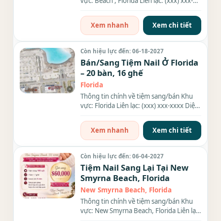
vực: Beach , Florida Liên lạc: (xxx) xxx-
xxxx Diện tích: 6 Số...
Xem nhanh
Xem chi tiết
Còn hiệu lực đến: 06-18-2027
Bán/Sang Tiệm Nail Ở Florida
– 20 bàn, 16 ghế
Florida
Thông tin chính về tiệm sang/bán Khu
vực: Florida Liên lạc: (xxx) xxx-xxxx Diện
tích: , Income:...
Xem nhanh
Xem chi tiết
Còn hiệu lực đến: 06-04-2027
Tiệm Nail Sang Lại Tại New
Smyrna Beach, Florida
New Smyrna Beach, Florida
Thông tin chính về tiệm sang/bán Khu
vực: New Smyrna Beach, Florida Liên lạc:
(xxx) xxx-xxxx Giá...