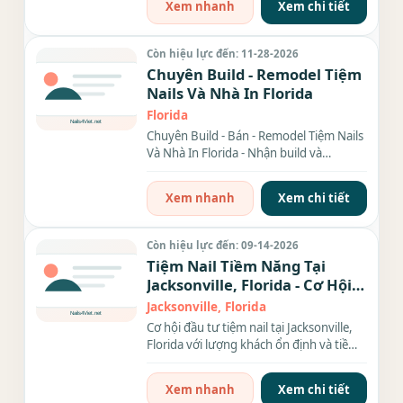
Xem nhanh
Xem chi tiết
Còn hiệu lực đến: 11-28-2026
Chuyên Build - Remodel Tiệm
Nails Và Nhà In Florida
Florida
Chuyên Build - Bán - Remodel Tiệm Nails
Và Nhà In Florida - Nhận build và
remodel tiệm Hair, Nails, Nhà...
Xem nhanh
Xem chi tiết
Còn hiệu lực đến: 09-14-2026
Tiệm Nail Tiềm Năng Tại
Jacksonville, Florida - Cơ Hội
Đầu Tư Lợi Nhuận Cao!
Jacksonville, Florida
Cơ hội đầu tư tiệm nail tại Jacksonville,
Florida với lượng khách ổn định và tiềm
năng phát...
Xem nhanh
Xem chi tiết