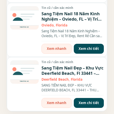
Tin cũ / cần xác minh
Sang Tiệm Nail 18 Năm Kinh
Nghiệm – Oviedo, FL – Vị Trí
Đẹp, Rent Rẻ 1,200 Sqf !
Oviedo, Florida
Sang Tiệm Nail 18 Năm Kinh Nghiệm –
Oviedo, FL – Vị Trí Đẹp, Rent Rẻ Cần sang
lại tiệm nail lâu...
Xem nhanh
Xem chi tiết
Tin cũ / cần xác minh
Sang Tiệm Nail Đẹp – Khu Vực
Deerfield Beach, Fl 33441 –
Thu Nhập $30k/Tháng
Deerfield Beach, Florida
SANG TIỆM NAIL ĐẸP – KHU VỰC
DEERFIELD BEACH, FL 33441 – THU
NHẬP $30K/THÁNG Hiện mình cần
sang...
Xem nhanh
Xem chi tiết