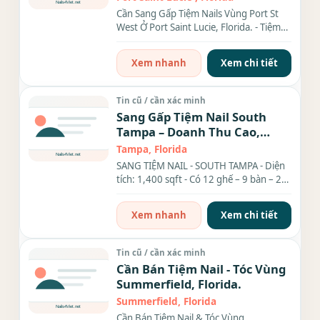
Cần Sang Gấp Tiệm Nails Vùng Port St
West Ở Port Saint Lucie, Florida. - Tiệm
có 8 bàn, 6 ghế, 1 phòng...
Xem nhanh
Xem chi tiết
Tin cũ / cần xác minh
Sang Gấp Tiệm Nail South
Tampa – Doanh Thu Cao,
Good Location
Tampa, Florida
SANG TIỆM NAIL - SOUTH TAMPA - Diện
tích: 1,400 sqft - Có 12 ghế – 9 bàn – 2
phòng wax – 1 phòng...
Xem nhanh
Xem chi tiết
Tin cũ / cần xác minh
Cần Bán Tiệm Nail - Tóc Vùng
Summerfield, Florida.
Summerfield, Florida
Cần Bán Tiệm Nail & Tóc Vùng