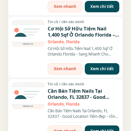
Xem nhanh
Xem chi tiết
Tin cũ / cần xác minh
Cơ Hội Sở Hữu Tiệm Nail
1,400 Sqf Ở Orlando Florida –
Sang Nhanh Cho Người Thiện
Orlando, Florida
Chí
Cơ Hội Sở Hữu Tiệm Nail 1,400 Sqf Ở
Orlando Florida – Sang Nhanh Cho
Người Thiện Chí Bạn đang...
Xem nhanh
Xem chi tiết
Tin cũ / cần xác minh
Cần Bán Tiệm Nails Tại
Orlando, FL 32837 - Good
Location
Orlando, Florida
Cần Bán Tiệm Nails Tại Orlando, FL
32837 - Good Location Tiệm đẹp – rộng
– set up kỹ lưỡng chỉ...