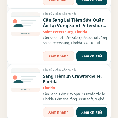
Xem nhanh
Xem chi tiết
Tin cũ / cần xác minh
Cần Sang Lại Tiệm Sửa Quần
Áo Tại Vùng Saint Petersburg,
Florida 33710.
Saint Petersburg, Florida
Cần Sang Lại Tiệm Sửa Quần Áo Tại Vùng
Saint Petersburg, Florida 33710. - Vì
muốn nghỉ hưu nên...
Xem nhanh
Xem chi tiết
Tin cũ / cần xác minh
Sang Tiệm In Crawfordville,
Florida
Florida
Cần Sang Tiệm Day Spa Ở Crawfordville,
Florida Tiệm spa rộng 3000 sqft, 9 ghế,
8 bàn, có phòng wax,...
Xem nhanh
Xem chi tiết