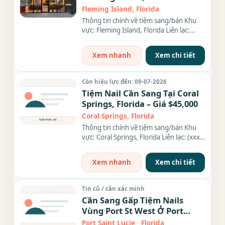
bàn, 10 ghế
Fleming Island, Florida
Thông tin chính về tiệm sang/bán Khu
vực: Fleming Island, Florida Liên lạc:
(xxx) xxx-xxxx Giá sang/bán:...
Xem nhanh
Xem chi tiết
Còn hiệu lực đến: 09-07-2026
Tiệm Nail Cần Sang Tại Coral
Springs, Florida – Giá $45,000
Coral Springs, Florida
Thông tin chính về tiệm sang/bán Khu
vực: Coral Springs, Florida Liên lạc: (xxx)
xxx-xxxx Địa chỉ:...
Xem nhanh
Xem chi tiết
Tin cũ / cần xác minh
Cần Sang Gấp Tiệm Nails
Vùng Port St West Ở Port
Saint Lucie, Florida.
Port Saint Lucie , Florida