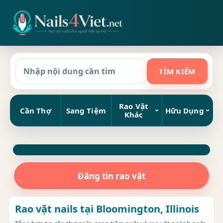
Rao Vặt
Cần Thợ
Sang Tiệm
Hữu Dụng
Khác
Đăng tin rao vặt
Rao vặt nails tại Bloomington, Illinois