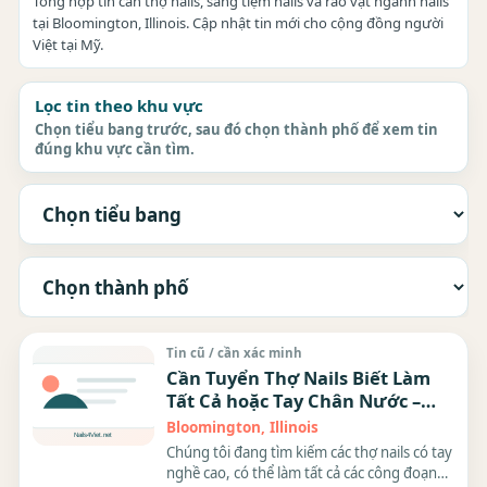
Tổng hợp tin cần thợ nails, sang tiệm nails và rao vặt ngành nails
tại Bloomington, Illinois. Cập nhật tin mới cho cộng đồng người
Việt tại Mỹ.
Lọc tin theo khu vực
Chọn tiểu bang trước, sau đó chọn thành phố để xem tin
đúng khu vực cần tìm.
Tin cũ / cần xác minh
Cần Tuyển Thợ Nails Biết Làm
Tất Cả hoặc Tay Chân Nước –
Công Việc Lương Cao, Môi
Bloomington, Illinois
Trường Làm Việc Công Bằng
Chúng tôi đang tìm kiếm các thợ nails có tay
nghề cao, có thể làm tất cả các công đoạn