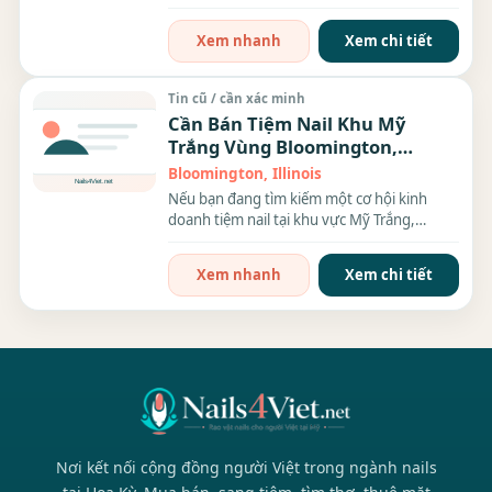
hoặc...
Xem nhanh
Xem chi tiết
Tin cũ / cần xác minh
Cần Bán Tiệm Nail Khu Mỹ
Trắng Vùng Bloomington,
Illinois – Cơ Hội Kinh Doanh Đầy
Bloomington, Illinois
Hứa Hẹn
Nếu bạn đang tìm kiếm một cơ hội kinh
doanh tiệm nail tại khu vực Mỹ Trắng,
Bloomington,...
Xem nhanh
Xem chi tiết
Nơi kết nối cộng đồng người Việt trong ngành nails