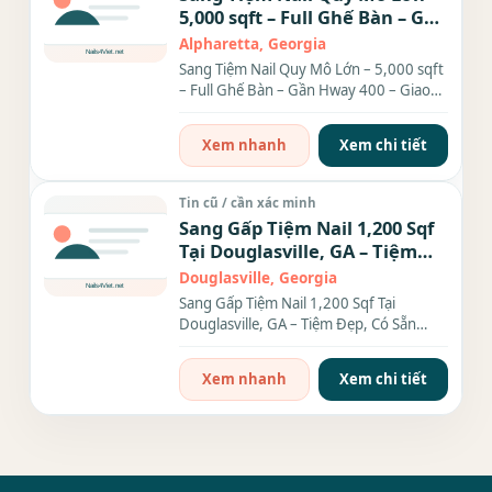
5,000 sqft – Full Ghế Bàn – Gần
Hway 400 – Giao Thông Siêu
Alpharetta, Georgia
Tiện
Sang Tiệm Nail Quy Mô Lớn – 5,000 sqft
– Full Ghế Bàn – Gần Hway 400 – Giao
Thông Siêu Tiện Cần...
Xem nhanh
Xem chi tiết
Tin cũ / cần xác minh
Sang Gấp Tiệm Nail 1,200 Sqf
Tại Douglasville, GA – Tiệm
Đẹp, Có Sẵn Thợ, Khách Đông
Douglasville, Georgia
Sang Gấp Tiệm Nail 1,200 Sqf Tại
Douglasville, GA – Tiệm Đẹp, Có Sẵn
Thợ, Khách Đông Cơ hội...
Xem nhanh
Xem chi tiết