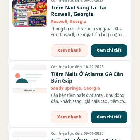
Còn hiệu lực đến: 06-05-2027
Tiệm Nail Sang Lại Tại
Roswell, Georgia
Roswell, Georgia
Thông tin chính về tiệm sang/bán Khu
vực: Roswell, Georgia Liên lạc: (xxx) xxx-
xxxx Diện tích: 2100...
Xem nhanh
Xem chi tiết
Còn hiệu lực đến: 10-22-2026
Tiệm Nails Ở Atlanta GA Cần
Bán Gấp
Sandy springs, Georgia
Cần bán tiệm nails ở Atlanta . Khu đông
dân, khách sang , giá nails cao , tiệm có
16 ghế ,10 bàn...
Xem nhanh
Xem chi tiết
Còn hiệu lực đến: 09-04-2026