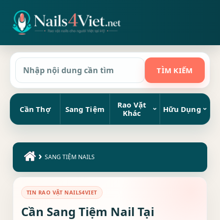
Rao Vặt
Cần Thợ
Sang Tiệm
Hữu Dụng
Khác
›
SANG TIỆM NAILS
TIN RAO VẶT NAILS4VIET
Cần Sang Tiệm Nail Tại