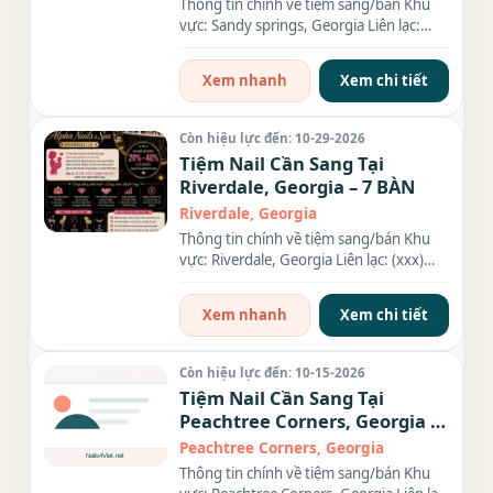
Thông tin chính về tiệm sang/bán Khu
vực: Sandy springs, Georgia Liên lạc:
(xxx) xxx-xxxx Diện tích:...
Xem nhanh
Xem chi tiết
Còn hiệu lực đến: 10-29-2026
Tiệm Nail Cần Sang Tại
Riverdale, Georgia – 7 BÀN
Riverdale, Georgia
Thông tin chính về tiệm sang/bán Khu
vực: Riverdale, Georgia Liên lạc: (xxx)
xxx-xxxx Số bàn: 7 BÀN...
Xem nhanh
Xem chi tiết
Còn hiệu lực đến: 10-15-2026
Tiệm Nail Cần Sang Tại
Peachtree Corners, Georgia –
Giá $120,000
Peachtree Corners, Georgia
Thông tin chính về tiệm sang/bán Khu