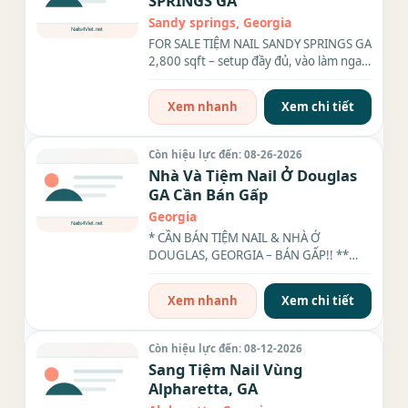
SPRINGS GA
Sandy springs, Georgia
FOR SALE TIỆM NAIL SANDY SPRINGS GA
2,800 sqft – setup đầy đủ, vào làm ngay
Income: $750K/năm (paperwork...
Xem nhanh
Xem chi tiết
Còn hiệu lực đến: 08-26-2026
Nhà Và Tiệm Nail Ở Douglas
GA Cần Bán Gấp
Georgia
* CẦN BÁN TIỆM NAIL & NHÀ Ở
DOUGLAS, GEORGIA – BÁN GẤP!! **
TIỆM NAIL – CALI NAILS Tiệm rộng
2,000...
Xem nhanh
Xem chi tiết
Còn hiệu lực đến: 08-12-2026
Sang Tiệm Nail Vùng
Alpharetta, GA