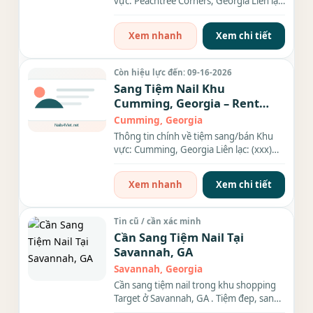
vực: Peachtree Corners, Georgia Liên lạc:
(xxx) xxx-xxxx Địa chỉ:...
Xem nhanh
Xem chi tiết
Còn hiệu lực đến: 09-16-2026
Sang Tiệm Nail Khu
Cumming, Georgia – Rent
$3,400/tháng
Cumming, Georgia
Thông tin chính về tiệm sang/bán Khu
vực: Cumming, Georgia Liên lạc: (xxx)
xxx-xxxx Địa chỉ: 2960...
Xem nhanh
Xem chi tiết
Tin cũ / cần xác minh
Cần Sang Tiệm Nail Tại
Savannah, GA
Savannah, Georgia
Cần sang tiệm nail trong khu shopping
Target ở Savannah, GA . Tiệm đep, sang
trọng, rộng 1,500sf. Có 14...