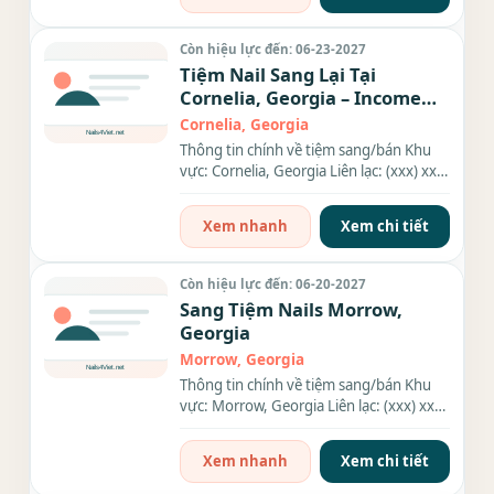
Còn hiệu lực đến: 06-23-2027
Tiệm Nail Sang Lại Tại
Cornelia, Georgia – Income
$18K
Cornelia, Georgia
Thông tin chính về tiệm sang/bán Khu
vực: Cornelia, Georgia Liên lạc: (xxx) xxx-
xxxx Giá sang/bán: $80k...
Xem nhanh
Xem chi tiết
Còn hiệu lực đến: 06-20-2027
Sang Tiệm Nails Morrow,
Georgia
Morrow, Georgia
Thông tin chính về tiệm sang/bán Khu
vực: Morrow, Georgia Liên lạc: (xxx) xxx-
xxxx Số bàn: 8 bàn Số...
Xem nhanh
Xem chi tiết