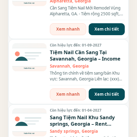
Alpharetta, Georgia
Cần Sang Tiệm Nail Mới Remodel Vùng
Alpharetta, GA. - Tiệm rộng 2500 sqft,
có 16 ghế, 15 bàn,...Tiệm...
Xem nhanh
Xem chi tiết
Còn hiệu lực đến: 01-09-2027
Tiệm Nail Cần Sang Tại
Savannah, Georgia – Income
Savannah, Georgia
Thông tin chính về tiệm sang/bán Khu
vực: Savannah, Georgia Liên lạc: (xxx)
xxx-xxxx Diện tích: 1600...
Xem nhanh
Xem chi tiết
Còn hiệu lực đến: 01-04-2027
Sang Tiệm Nail Khu Sandy
springs, Georgia – Rent
$9,000/tháng
Sandy springs, Georgia