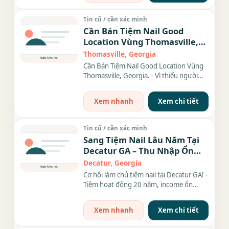
Tin cũ / cần xác minh
Cần Bán Tiệm Nail Good
Location Vùng Thomasville,
Georgia.
Thomasville, Georgia
Cần Bán Tiệm Nail Good Location Vùng
Thomasville, Georgia. - Vì thiếu người
trông coi nên cần sang...
Xem nhanh
Xem chi tiết
Tin cũ / cần xác minh
Sang Tiệm Nail Lâu Năm Tại
Decatur GA – Thu Nhập Ổn
Định, Rent Rẻ
Decatur, Georgia
Cơ hội làm chủ tiệm nail tại Decatur GA! -
Tiệm hoạt động 20 năm, income ổn
định, đầy đủ...
Xem nhanh
Xem chi tiết