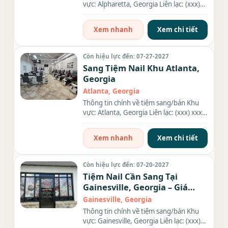
vực: Alpharetta, Georgia Liên lạc: (xxx)
xxx-xxxx Địa chỉ: 10945...
Xem nhanh
Xem chi tiết
Còn hiệu lực đến: 07-27-2027
Sang Tiệm Nail Khu Atlanta,
Georgia
Atlanta, Georgia
Thông tin chính về tiệm sang/bán Khu
vực: Atlanta, Georgia Liên lạc: (xxx) xxx-
xxxx Địa chỉ: 240 N....
Xem nhanh
Xem chi tiết
Còn hiệu lực đến: 07-20-2027
Tiệm Nail Cần Sang Tại
Gainesville, Georgia – Giá
$89k
Gainesville, Georgia
Thông tin chính về tiệm sang/bán Khu
vực: Gainesville, Georgia Liên lạc: (xxx)