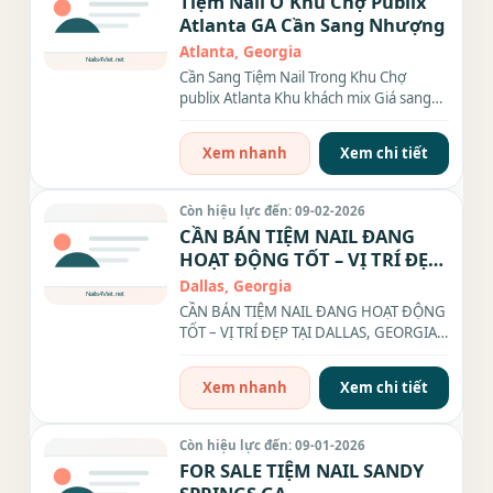
Tiệm Nail Ở Khu Chợ Publix
Atlanta GA Cần Sang Nhượng
Atlanta, Georgia
Cần Sang Tiệm Nail Trong Khu Chợ
publix Atlanta Khu khách mix Giá sang
$350k A/c nào thật lòng xin liên...
Xem nhanh
Xem chi tiết
Còn hiệu lực đến: 09-02-2026
CẦN BÁN TIỆM NAIL ĐANG
HOẠT ĐỘNG TỐT – VỊ TRÍ ĐẸP
TẠI DALLAS, GEORGIA.
Dallas, Georgia
CẦN BÁN TIỆM NAIL ĐANG HOẠT ĐỘNG
TỐT – VỊ TRÍ ĐẸP TẠI DALLAS, GEORGIA. -
Chủ muốn retire...
Xem nhanh
Xem chi tiết
Còn hiệu lực đến: 09-01-2026
FOR SALE TIỆM NAIL SANDY