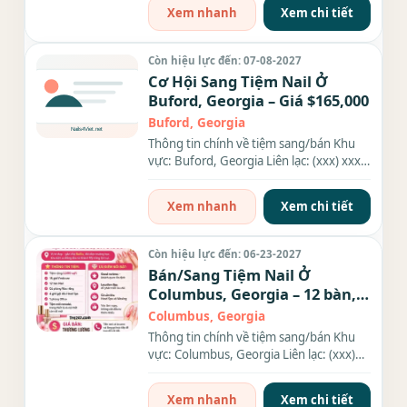
Xem nhanh
Xem chi tiết
Còn hiệu lực đến: 07-08-2027
Cơ Hội Sang Tiệm Nail Ở
Buford, Georgia – Giá $165,000
Buford, Georgia
Thông tin chính về tiệm sang/bán Khu
vực: Buford, Georgia Liên lạc: (xxx) xxx-
xxxx Giá sang/bán:...
Xem nhanh
Xem chi tiết
Còn hiệu lực đến: 06-23-2027
Bán/Sang Tiệm Nail Ở
Columbus, Georgia – 12 bàn,
15 ghế
Columbus, Georgia
Thông tin chính về tiệm sang/bán Khu
vực: Columbus, Georgia Liên lạc: (xxx)
xxx-xxxx Diện tích: 2,500...
Xem nhanh
Xem chi tiết