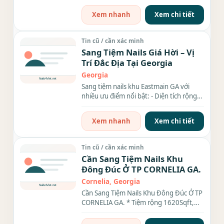
Xem nhanh
Xem chi tiết
Tin cũ / cần xác minh
Sang Tiệm Nails Giá Hời – Vị
Trí Đắc Địa Tại Georgia
Georgia
Sang tiệm nails khu Eastmain GA với
nhiều ưu điểm nổi bật: - Diện tích rộng
rãi: 1700 sqft - Đầy...
Xem nhanh
Xem chi tiết
Tin cũ / cần xác minh
Cần Sang Tiệm Nails Khu
Đông Đúc Ở TP CORNELIA GA.
Cornelia, Georgia
Cần Sang Tiệm Nails Khu Đông Đúc Ở TP
CORNELIA GA. * Tiệm rộng 1620Sqft,
Rent & Cam $1,905.00/month. •...