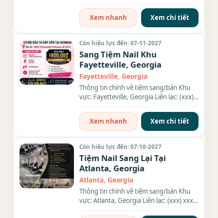
xxx-xxxx Địa chỉ: 2100...
Xem nhanh
Xem chi tiết
Còn hiệu lực đến: 07-11-2027
Sang Tiệm Nail Khu
Fayetteville, Georgia
Fayetteville, Georgia
Thông tin chính về tiệm sang/bán Khu
vực: Fayetteville, Georgia Liên lạc: (xxx)
xxx-xxxx Diện tích:...
Xem nhanh
Xem chi tiết
Còn hiệu lực đến: 07-10-2027
Tiệm Nail Sang Lại Tại
Atlanta, Georgia
Atlanta, Georgia
Thông tin chính về tiệm sang/bán Khu
vực: Atlanta, Georgia Liên lạc: (xxx) xxx-
xxxx Giá sang/bán:...