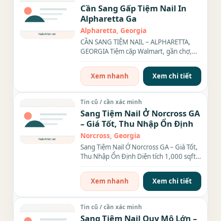
Cần Sang Gấp Tiệm Nail In
Alpharetta Ga
Alpharetta, Georgia
CẦN SANG TIỆM NAIL – ALPHARETTA,
GEORGIA Tiệm cặp Walmart, gần chợ,
nhà hàng, khu đông dân cư –...
Xem nhanh
Xem chi tiết
Tin cũ / cần xác minh
Sang Tiệm Nail Ở Norcross GA
– Giá Tốt, Thu Nhập Ổn Định
Norcross, Georgia
Sang Tiệm Nail Ở Norcross GA – Giá Tốt,
Thu Nhập Ổn Định Diện tích 1,000 sqft,
gồm: 6 bàn, 6...
Xem nhanh
Xem chi tiết
Tin cũ / cần xác minh
Sang Tiệm Nail Quy Mô Lớn –