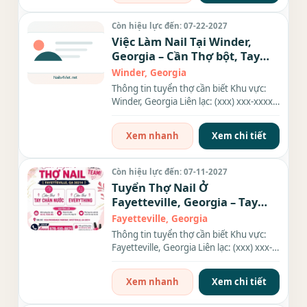
Còn hiệu lực đến: 07-22-2027
Việc Làm Nail Tại Winder,
Georgia – Cần Thợ bột, Tay
chân nước
Winder, Georgia
Thông tin tuyển thợ cần biết Khu vực:
Winder, Georgia Liên lạc: (xxx) xxx-xxxx
Nhu cầu: Thợ làm...
Xem nhanh
Xem chi tiết
Còn hiệu lực đến: 07-11-2027
Tuyển Thợ Nail Ở
Fayetteville, Georgia – Tay
chân nước, Everything
Fayetteville, Georgia
Thông tin tuyển thợ cần biết Khu vực:
Fayetteville, Georgia Liên lạc: (xxx) xxx-
xxxx Nhu cầu: Thợ...
Xem nhanh
Xem chi tiết