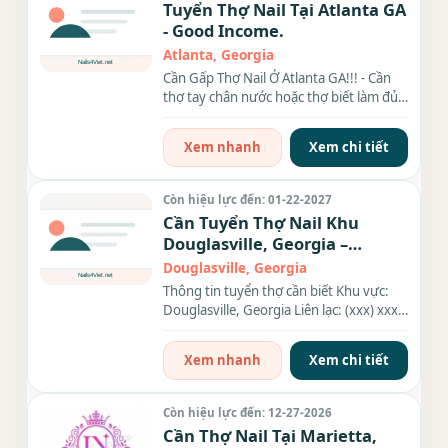
Tuyển Thợ Nail Tại Atlanta GA
- Good Income.
Atlanta, Georgia
Cần Gấp Thợ Nail Ở Atlanta GA!!! - Cần
thợ tay chân nước hoặc thợ biết làm đủ
thứ càng...
Xem nhanh
Xem chi tiết
Còn hiệu lực đến: 01-22-2027
Cần Tuyển Thợ Nail Khu
Douglasville, Georgia –
Everything
Douglasville, Georgia
Thông tin tuyển thợ cần biết Khu vực:
Douglasville, Georgia Liên lạc: (xxx) xxx-
xxxx Địa chỉ: 2866...
Xem nhanh
Xem chi tiết
Còn hiệu lực đến: 12-27-2026
Cần Thợ Nail Tại Marietta,