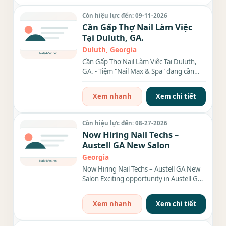
Còn hiệu lực đến: 09-11-2026
Cần Gấp Thợ Nail Làm Việc
Tại Duluth, GA.
Duluth, Georgia
Cần Gấp Thợ Nail Làm Việc Tại Duluth,
GA. - Tiệm "Nail Max & Spa" đang cần
thợ nail (Nữ) biết...
Xem nhanh
Xem chi tiết
Còn hiệu lực đến: 08-27-2026
Now Hiring Nail Techs –
Austell GA New Salon
Georgia
Now Hiring Nail Techs – Austell GA New
Salon Exciting opportunity in Austell GA!
Our new salon is opening in just 4...
Xem nhanh
Xem chi tiết