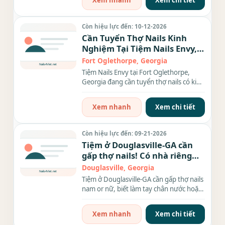
Xem nhanh
Xem chi tiết
Còn hiệu lực đến: 10-12-2026
Cần Tuyển Thợ Nails Kinh
Nghiệm Tại Tiệm Nails Envy,
Georgia
Fort Oglethorpe, Georgia
Tiệm Nails Envy tại Fort Oglethorpe,
Georgia đang cần tuyển thợ nails có kinh
nghiệm làm bột, chân...
Xem nhanh
Xem chi tiết
Còn hiệu lực đến: 09-21-2026
Tiệm ở Douglasville-GA cần
gấp thợ nails! Có nhà riêng
cho thợ ở.
Douglasville, Georgia
Tiệm ở Douglasville-GA cần gấp thợ nails
nam or nữ, biết làm tay chân nước hoặc
biết everything,...
Xem nhanh
Xem chi tiết