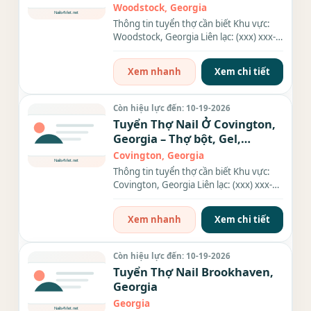
Woodstock, Georgia
Thông tin tuyển thợ cần biết Khu vực:
Woodstock, Georgia Liên lạc: (xxx) xxx-
xxxx Nhu cầu: Thợ làm...
Xem nhanh
Xem chi tiết
Còn hiệu lực đến: 10-19-2026
Tuyển Thợ Nail Ở Covington,
Georgia – Thợ bột, Gel,
Everything
Covington, Georgia
Thông tin tuyển thợ cần biết Khu vực:
Covington, Georgia Liên lạc: (xxx) xxx-
xxxx Địa chỉ: 7219...
Xem nhanh
Xem chi tiết
Còn hiệu lực đến: 10-19-2026
Tuyển Thợ Nail Brookhaven,
Georgia
Georgia