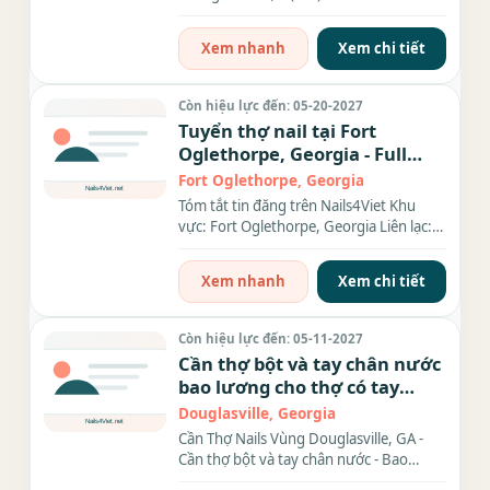
Thợ làm Nails Nội...
Xem nhanh
Xem chi tiết
Còn hiệu lực đến: 05-20-2027
Tuyển thợ nail tại Fort
Oglethorpe, Georgia - Full
Time
Fort Oglethorpe, Georgia
Tóm tắt tin đăng trên Nails4Viet Khu
vực: Fort Oglethorpe, Georgia Liên lạc:
(xxx) xxx-xxxx Nhu cầu: Thợ...
Xem nhanh
Xem chi tiết
Còn hiệu lực đến: 05-11-2027
Cần thợ bột và tay chân nước
bao lương cho thợ có tay
nghề có nhà cho thợ ở xa
Douglasville, Georgia
tiệm đông khách, típ cao, đa
Cần Thợ Nails Vùng Douglasville, GA -
phần khách design nhiều,
Cần thợ bột và tay chân nước - Bao
muốn biết thêm chi tiết
lương cho thợ có tay...