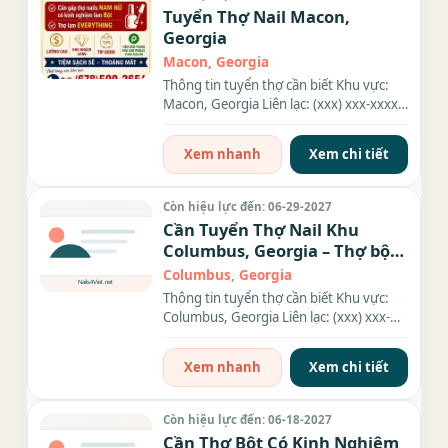
Tuyển Thợ Nail Macon,
Georgia
Macon, Georgia
Thông tin tuyển thợ cần biết Khu vực:
Macon, Georgia Liên lạc: (xxx) xxx-xxxx
Địa chỉ: 5451 Bowman...
Xem nhanh
Xem chi tiết
Còn hiệu lực đến: 06-29-2027
Cần Tuyển Thợ Nail Khu
Columbus, Georgia – Thợ bột,
Everything
Columbus, Georgia
Thông tin tuyển thợ cần biết Khu vực:
Columbus, Georgia Liên lạc: (xxx) xxx-
xxxx Nhu cầu: Thợ làm...
Xem nhanh
Xem chi tiết
Còn hiệu lực đến: 06-18-2027
Cần Thợ Bột Có Kinh Nghiệm