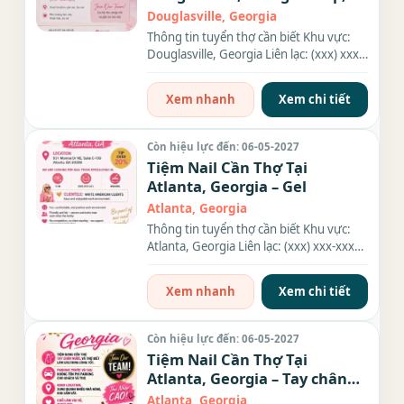
Everything
Douglasville, Georgia
Thông tin tuyển thợ cần biết Khu vực:
Douglasville, Georgia Liên lạc: (xxx) xxx-
xxxx Địa chỉ: 6525...
Xem nhanh
Xem chi tiết
Còn hiệu lực đến: 06-05-2027
Tiệm Nail Cần Thợ Tại
Atlanta, Georgia – Gel
Atlanta, Georgia
Thông tin tuyển thợ cần biết Khu vực:
Atlanta, Georgia Liên lạc: (xxx) xxx-xxxx
Địa chỉ: 931 Monroe...
Xem nhanh
Xem chi tiết
Còn hiệu lực đến: 06-05-2027
Tiệm Nail Cần Thợ Tại
Atlanta, Georgia – Tay chân
nước
Atlanta, Georgia