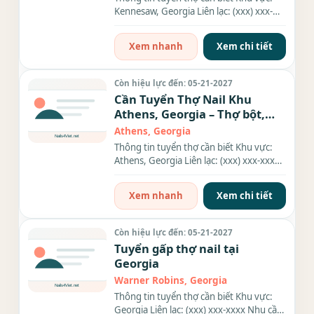
Kennesaw, Georgia Liên lạc: (xxx) xxx-
xxxx Nhu cầu: Thợ làm...
Xem nhanh
Xem chi tiết
Còn hiệu lực đến: 05-21-2027
Cần Tuyển Thợ Nail Khu
Athens, Georgia – Thợ bột,
Everything
Athens, Georgia
Thông tin tuyển thợ cần biết Khu vực:
Athens, Georgia Liên lạc: (xxx) xxx-xxxx
Nhu cầu: Thợ làm...
Xem nhanh
Xem chi tiết
Còn hiệu lực đến: 05-21-2027
Tuyển gấp thợ nail tại
Georgia
Warner Robins, Georgia
Thông tin tuyển thợ cần biết Khu vực:
Georgia Liên lạc: (xxx) xxx-xxxx Nhu cầu: