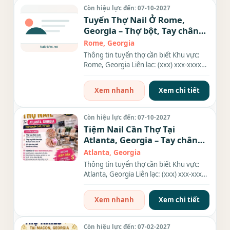
Còn hiệu lực đến: 07-10-2027
Tuyển Thợ Nail Ở Rome,
Georgia – Thợ bột, Tay chân
nước, Dip
Rome, Georgia
Thông tin tuyển thợ cần biết Khu vực:
Rome, Georgia Liên lạc: (xxx) xxx-xxxx
Địa chỉ: 2541 Redmond...
Xem nhanh
Xem chi tiết
Còn hiệu lực đến: 07-10-2027
Tiệm Nail Cần Thợ Tại
Atlanta, Georgia – Tay chân
nước, Gel, Everything
Atlanta, Georgia
Thông tin tuyển thợ cần biết Khu vực:
Atlanta, Georgia Liên lạc: (xxx) xxx-xxxx
Nhu cầu: Thợ làm...
Xem nhanh
Xem chi tiết
Còn hiệu lực đến: 07-02-2027