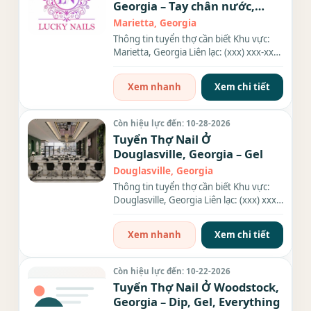
Georgia – Tay chân nước,
Everything
Marietta, Georgia
Thông tin tuyển thợ cần biết Khu vực:
Marietta, Georgia Liên lạc: (xxx) xxx-xxxx
Nhu cầu: Thợ làm...
Xem nhanh
Xem chi tiết
Còn hiệu lực đến: 10-28-2026
Tuyển Thợ Nail Ở
Douglasville, Georgia – Gel
Douglasville, Georgia
Thông tin tuyển thợ cần biết Khu vực:
Douglasville, Georgia Liên lạc: (xxx) xxx-
xxxx Nhu cầu: Thợ...
Xem nhanh
Xem chi tiết
Còn hiệu lực đến: 10-22-2026
Tuyển Thợ Nail Ở Woodstock,
Georgia – Dip, Gel, Everything