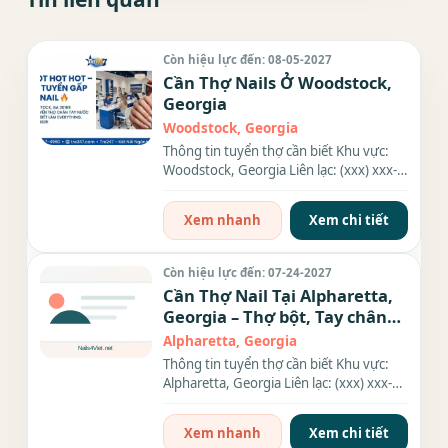
Còn hiệu lực đến: 08-05-2027
Cần Thợ Nails Ở Woodstock,
Georgia
Woodstock, Georgia
Thông tin tuyển thợ cần biết Khu vực:
Woodstock, Georgia Liên lạc: (xxx) xxx-
xxxx Nhu cầu: Thợ làm...
Xem nhanh
Xem chi tiết
Còn hiệu lực đến: 07-24-2027
Cần Thợ Nail Tại Alpharetta,
Georgia – Thợ bột, Tay chân
nước, Gel
Alpharetta, Georgia
Thông tin tuyển thợ cần biết Khu vực:
Alpharetta, Georgia Liên lạc: (xxx) xxx-
xxxx Nhu cầu: Thợ làm...
Xem nhanh
Xem chi tiết