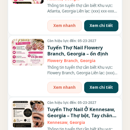
Thông tin tuyển thợ cần biết Khu vực:
Atlanta, Georgia Liên lạc: (xxx) xxx-xxxx
Nhu cầu: Thợ làm...
Xem nhanh
Xem chi tiết
Còn hiệu lực đến: 05-23-2027
Tuyển Thợ Nail Flowery
Branch, Georgia – ổn định
Flowery Branch, Georgia
Thông tin tuyển thợ cần biết Khu vực:
Flowery Branch, Georgia Liên lạc: (xxx)
xxx-xxxx Địa chỉ: 3446...
Xem nhanh
Xem chi tiết
Còn hiệu lực đến: 05-23-2027
Tuyển Thợ Nail Ở Kennesaw,
Georgia – Thợ bột, Tay chân
nước, Dip
Kennesaw, Georgia
Thông tin tuyển thợ cần biết Khu vực: