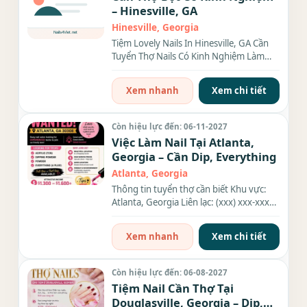
– Hinesville, GA
Hinesville, Georgia
Tiệm Lovely Nails In Hinesville, GA Cần
Tuyển Thợ Nails Có Kinh Nghiệm Làm
Bột HOT JOB – Tuyển Thợ...
Xem nhanh
Xem chi tiết
Còn hiệu lực đến: 06-11-2027
Việc Làm Nail Tại Atlanta,
Georgia – Cần Dip, Everything
Atlanta, Georgia
Thông tin tuyển thợ cần biết Khu vực:
Atlanta, Georgia Liên lạc: (xxx) xxx-xxxx
Nhu cầu: Thợ làm...
Xem nhanh
Xem chi tiết
Còn hiệu lực đến: 06-08-2027
Tiệm Nail Cần Thợ Tại
Douglasville, Georgia – Dip,