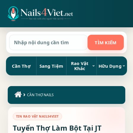
Rao Vặt
Cần Thợ
Sang Tiệm
Hữu Dụng
Khác
›
CẦN THỢ NAILS
TIN RAO VẶT NAILS4VIET
Tuyển Thợ Làm Bột Tại JT