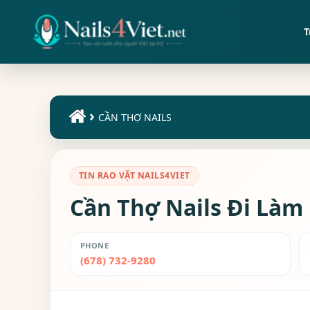
T
›
CẦN THỢ NAILS
TIN RAO VẶT NAILS4VIET
Cần Thợ Nails Đi Làm 
PHONE
(678) 732-9280