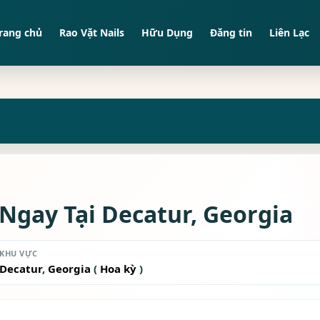
rang chủ
Rao Vặt Nails
Hữu Dụng
Đăng tin
Liên Lạc
Ngay Tại Decatur, Georgia
KHU VỰC
Decatur
,
Georgia
(
Hoa kỳ
)