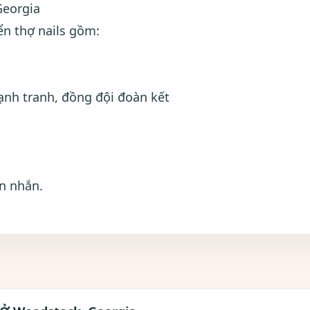
Georgia
ển thợ nails gồm:
cạnh tranh, đồng đội đoàn kết
in nhắn.