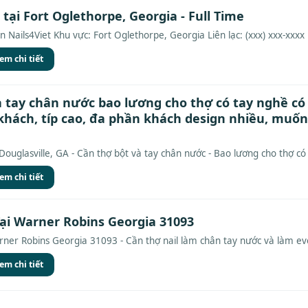
 tại Fort Oglethorpe, Georgia - Full Time
n Nails4Viet Khu vực: Fort Oglethorpe, Georgia Liên lạc: (xxx) xxx-xxxx
em chi tiết
à tay chân nước bao lương cho thợ có tay nghề có
khách, típ cao, đa phần khách design nhiều, muốn
ouglasville, GA - Cần thợ bột và tay chân nước - Bao lương cho thợ có 
em chi tiết
Tại Warner Robins Georgia 31093
ner Robins Georgia 31093 - Cần thợ nail làm chân tay nước và làm every
em chi tiết