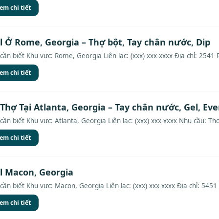
em chi tiết
l Ở Rome, Georgia – Thợ bột, Tay chân nước, Dip
cần biết Khu vực: Rome, Georgia Liên lạc: (xxx) xxx-xxxx Địa chỉ: 2541
em chi tiết
Thợ Tại Atlanta, Georgia – Tay chân nước, Gel, Ev
cần biết Khu vực: Atlanta, Georgia Liên lạc: (xxx) xxx-xxxx Nhu cầu: Thợ
em chi tiết
l Macon, Georgia
cần biết Khu vực: Macon, Georgia Liên lạc: (xxx) xxx-xxxx Địa chỉ: 545
em chi tiết