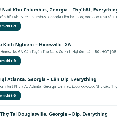
 Nail Khu Columbus, Georgia – Thợ bột, Everythin
cần biết Khu vực: Columbus, Georgia Liên lạc: (xxx) xxx-xxxx Nhu cầu: 
em chi tiết
ó Kinh Nghiệm – Hinesville, GA
n Hinesville, GA Cần Tuyển Thợ Nails Có Kinh Nghiệm Làm Bột HOT JOB 
em chi tiết
Tại Atlanta, Georgia – Cần Dip, Everything
cần biết Khu vực: Atlanta, Georgia Liên lạc: (xxx) xxx-xxxx Nhu cầu: Thợ
em chi tiết
Thợ Tại Douglasville, Georgia – Dip, Everything