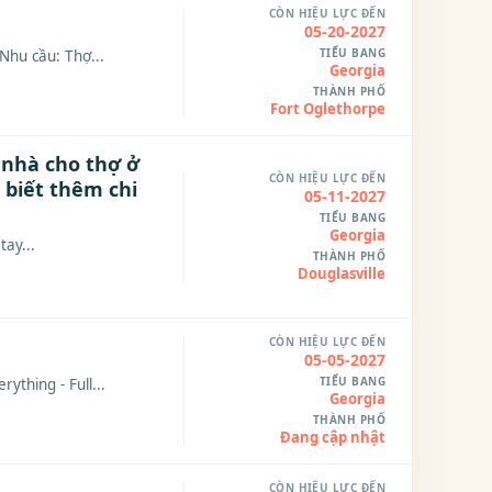
CÒN HIỆU LỰC ĐẾN
05-20-2027
TIỂU BANG
 Nhu cầu: Thợ...
Georgia
THÀNH PHỐ
Fort Oglethorpe
 nhà cho thợ ở
CÒN HIỆU LỰC ĐẾN
 biết thêm chi
05-11-2027
TIỂU BANG
Georgia
tay...
THÀNH PHỐ
Douglasville
CÒN HIỆU LỰC ĐẾN
05-05-2027
TIỂU BANG
thing - Full...
Georgia
THÀNH PHỐ
Đang cập nhật
CÒN HIỆU LỰC ĐẾN