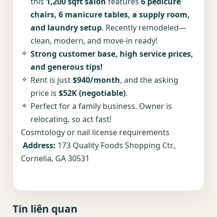
this
1,200 sqft salon
features
6 pedicure
chairs, 6 manicure tables, a supply room,
and laundry setup
. Recently remodeled—
clean, modern, and move-in ready!
Strong customer base, high service prices,
and generous tips!
Rent is just
$940/month
, and the asking
price is
$52K (negotiable)
.
Perfect for a family business. Owner is
relocating, so act fast!
Cosmtology or nail license requirements
Address:
173 Quality Foods Shopping Ctr.,
Cornelia, GA 30531
Tin liên quan