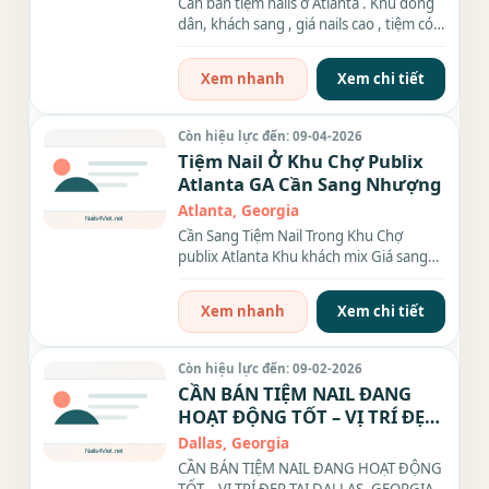
Cần bán tiệm nails ở Atlanta . Khu đông
dân, khách sang , giá nails cao , tiệm có
16 ghế ,10 bàn...
Xem nhanh
Xem chi tiết
Còn hiệu lực đến: 09-04-2026
Tiệm Nail Ở Khu Chợ Publix
Atlanta GA Cần Sang Nhượng
Atlanta, Georgia
Cần Sang Tiệm Nail Trong Khu Chợ
publix Atlanta Khu khách mix Giá sang
$350k A/c nào thật lòng xin liên...
Xem nhanh
Xem chi tiết
Còn hiệu lực đến: 09-02-2026
CẦN BÁN TIỆM NAIL ĐANG
HOẠT ĐỘNG TỐT – VỊ TRÍ ĐẸP
TẠI DALLAS, GEORGIA.
Dallas, Georgia
CẦN BÁN TIỆM NAIL ĐANG HOẠT ĐỘNG