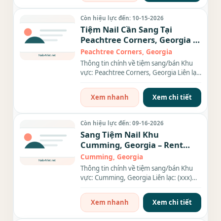
Còn hiệu lực đến: 10-15-2026
Tiệm Nail Cần Sang Tại
Peachtree Corners, Georgia –
Giá $120,000
Peachtree Corners, Georgia
Thông tin chính về tiệm sang/bán Khu
vực: Peachtree Corners, Georgia Liên lạc:
(xxx) xxx-xxxx Địa chỉ:...
Xem nhanh
Xem chi tiết
Còn hiệu lực đến: 09-16-2026
Sang Tiệm Nail Khu
Cumming, Georgia – Rent
$3,400/tháng
Cumming, Georgia
Thông tin chính về tiệm sang/bán Khu
vực: Cumming, Georgia Liên lạc: (xxx)
xxx-xxxx Địa chỉ: 2960...
Xem nhanh
Xem chi tiết