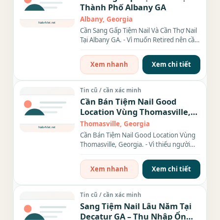
Thành Phố Albany GA
Albany, Georgia
Cần Sang Gấp Tiệm Nail Và Cần Thợ Nail
Tại Albany GA. - Vì muốn Retired nên cần
sang gấp tiệm...
Xem nhanh
Xem chi tiết
Tin cũ / cần xác minh
Cần Bán Tiệm Nail Good
Location Vùng Thomasville,
Georgia.
Thomasville, Georgia
Cần Bán Tiệm Nail Good Location Vùng
Thomasville, Georgia. - Vì thiếu người
trông coi nên cần sang...
Xem nhanh
Xem chi tiết
Tin cũ / cần xác minh
Sang Tiệm Nail Lâu Năm Tại
Decatur GA – Thu Nhập Ổn