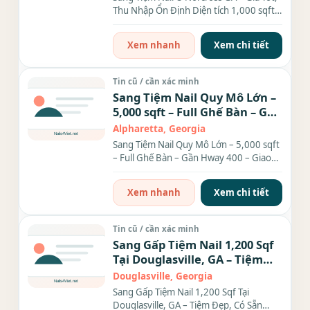
Thu Nhập Ổn Định Diện tích 1,000 sqft,
gồm: 6 bàn, 6...
Xem nhanh
Xem chi tiết
Tin cũ / cần xác minh
Sang Tiệm Nail Quy Mô Lớn –
5,000 sqft – Full Ghế Bàn – Gần
Hway 400 – Giao Thông Siêu
Alpharetta, Georgia
Tiện
Sang Tiệm Nail Quy Mô Lớn – 5,000 sqft
– Full Ghế Bàn – Gần Hway 400 – Giao
Thông Siêu Tiện Cần...
Xem nhanh
Xem chi tiết
Tin cũ / cần xác minh
Sang Gấp Tiệm Nail 1,200 Sqf
Tại Douglasville, GA – Tiệm
Đẹp, Có Sẵn Thợ, Khách Đông
Douglasville, Georgia
Sang Gấp Tiệm Nail 1,200 Sqf Tại
Douglasville, GA – Tiệm Đẹp, Có Sẵn