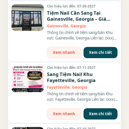
Còn hiệu lực đến: 07-20-2027
Tiệm Nail Cần Sang Tại
Gainesville, Georgia – Giá
$89k
Gainesville, Georgia
Thông tin chính về tiệm sang/bán Khu
vực: Gainesville, Georgia Liên lạc: (xxx)
xxx-xxxx Địa chỉ: 2100...
Xem nhanh
Xem chi tiết
Còn hiệu lực đến: 07-11-2027
Sang Tiệm Nail Khu
Fayetteville, Georgia
Fayetteville, Georgia
Thông tin chính về tiệm sang/bán Khu
vực: Fayetteville, Georgia Liên lạc: (xxx)
xxx-xxxx Diện tích:...
Xem nhanh
Xem chi tiết
Còn hiệu lực đến: 07-10-2027