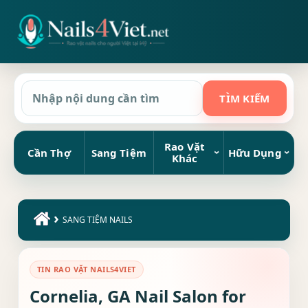
Rao Vặt
Cần Thợ
Sang Tiệm
Hữu Dụng
Khác
›
SANG TIỆM NAILS
TIN RAO VẶT NAILS4VIET
Cornelia, GA Nail Salon for