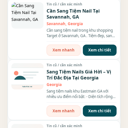
Tin cũ / cần xác minh
Cần Sang Tiệm Nail Tại
Savannah, GA
Savannah, Georgia
Cần sang tiệm nail trong khu shopping
Target ở Savannah, GA . Tiệm đep, sang
trọng, rộng 1,500sf. Có 14...
Xem nhanh
Xem chi tiết
Tin cũ / cần xác minh
Sang Tiệm Nails Giá Hời – Vị
Trí Đắc Địa Tại Georgia
Georgia
Sang tiệm nails khu Eastmain GA với
nhiều ưu điểm nổi bật: - Diện tích rộng
rãi: 1700 sqft - Đầy...
Xem nhanh
Xem chi tiết
Tin cũ / cần xác minh