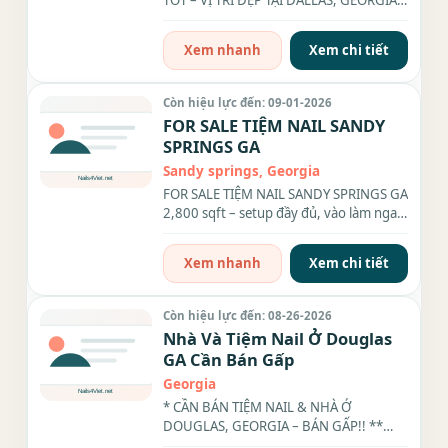
TỐT – VỊ TRÍ ĐẸP TẠI DALLAS, GEORGIA. -
Chủ muốn retire...
Xem nhanh
Xem chi tiết
Còn hiệu lực đến: 09-01-2026
FOR SALE TIỆM NAIL SANDY
SPRINGS GA
Sandy springs, Georgia
FOR SALE TIỆM NAIL SANDY SPRINGS GA
2,800 sqft – setup đầy đủ, vào làm ngay
Income: $750K/năm (paperwork...
Xem nhanh
Xem chi tiết
Còn hiệu lực đến: 08-26-2026
Nhà Và Tiệm Nail Ở Douglas
GA Cần Bán Gấp
Georgia
* CẦN BÁN TIỆM NAIL & NHÀ Ở
DOUGLAS, GEORGIA – BÁN GẤP!! **
TIỆM NAIL – CALI NAILS Tiệm rộng