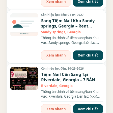
Xem nhanh
Xem chi tiết
Còn hiệu lực đến: 01-04-2027
Sang Tiệm Nail Khu Sandy
springs, Georgia – Rent
$9,000/tháng
Sandy springs, Georgia
Thông tin chính về tiệm sang/bán Khu
vực: Sandy springs, Georgia Liên lạc:
(xxx) xxx-xxxx Diện tích:...
Xem nhanh
Xem chi tiết
Còn hiệu lực đến: 10-29-2026
Tiệm Nail Cần Sang Tại
Riverdale, Georgia – 7 BÀN
Riverdale, Georgia
Thông tin chính về tiệm sang/bán Khu
vực: Riverdale, Georgia Liên lạc: (xxx)
xxx-xxxx Số bàn: 7 BÀN...
Xem nhanh
Xem chi tiết