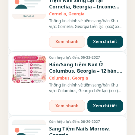
Tiệm Nail Sang Lại Tại
Cornelia, Georgia – Income
$18K
Cornelia, Georgia
Thông tin chính về tiệm sang/bán Khu
vực: Cornelia, Georgia Liên lạc: (xxx) xxx-
xxxx Giá sang/bán: $80k...
Xem nhanh
Xem chi tiết
Còn hiệu lực đến: 06-23-2027
Bán/Sang Tiệm Nail Ở
Columbus, Georgia – 12 bàn,
15 ghế
Columbus, Georgia
Thông tin chính về tiệm sang/bán Khu
vực: Columbus, Georgia Liên lạc: (xxx)
xxx-xxxx Diện tích: 2,500...
Xem nhanh
Xem chi tiết
Còn hiệu lực đến: 06-20-2027
Sang Tiệm Nails Morrow,
Georgia