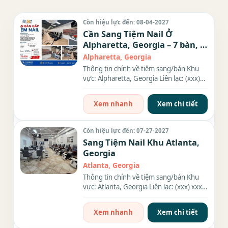
Còn hiệu lực đến: 08-04-2027
Cần Sang Tiệm Nail Ở
Alpharetta, Georgia – 7 bàn, 9
ghế
Alpharetta, Georgia
Thông tin chính về tiệm sang/bán Khu
vực: Alpharetta, Georgia Liên lạc: (xxx)
xxx-xxxx Địa chỉ: 10945...
Xem nhanh
Xem chi tiết
Còn hiệu lực đến: 07-27-2027
Sang Tiệm Nail Khu Atlanta,
Georgia
Atlanta, Georgia
Thông tin chính về tiệm sang/bán Khu
vực: Atlanta, Georgia Liên lạc: (xxx) xxx-
xxxx Địa chỉ: 240 N....
Xem nhanh
Xem chi tiết