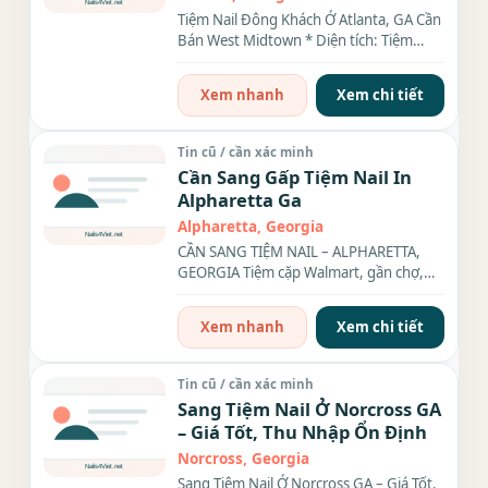
Tiệm Nail Đông Khách Ở Atlanta, GA Cần
Bán West Midtown * Diện tích: Tiệm
rộng 2,400 sqt, 20 bàn, 20...
Xem nhanh
Xem chi tiết
Tin cũ / cần xác minh
Cần Sang Gấp Tiệm Nail In
Alpharetta Ga
Alpharetta, Georgia
CẦN SANG TIỆM NAIL – ALPHARETTA,
GEORGIA Tiệm cặp Walmart, gần chợ,
nhà hàng, khu đông dân cư –...
Xem nhanh
Xem chi tiết
Tin cũ / cần xác minh
Sang Tiệm Nail Ở Norcross GA
– Giá Tốt, Thu Nhập Ổn Định
Norcross, Georgia
Sang Tiệm Nail Ở Norcross GA – Giá Tốt,