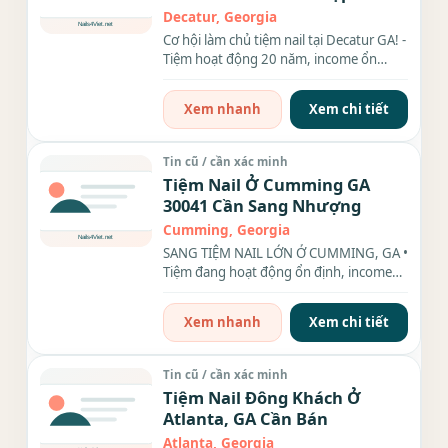
Định, Rent Rẻ
Decatur, Georgia
Cơ hội làm chủ tiệm nail tại Decatur GA! -
Tiệm hoạt động 20 năm, income ổn
định, đầy đủ...
Xem nhanh
Xem chi tiết
Tin cũ / cần xác minh
Tiệm Nail Ở Cumming GA
30041 Cần Sang Nhượng
Cumming, Georgia
SANG TIỆM NAIL LỚN Ở CUMMING, GA •
Tiệm đang hoạt động ổn định, income
$32k–$40k/tháng • Rent...
Xem nhanh
Xem chi tiết
Tin cũ / cần xác minh
Tiệm Nail Đông Khách Ở
Atlanta, GA Cần Bán
Atlanta, Georgia