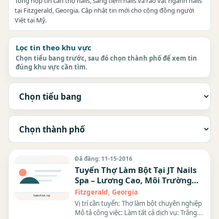
Tổng hợp tin cần thợ nails, sang tiệm nails và rao vặt ngành nails
tại Fitzgerald, Georgia. Cập nhật tin mới cho cộng đồng người
Việt tại Mỹ.
Lọc tin theo khu vực
Chọn tiểu bang trước, sau đó chọn thành phố để xem tin
đúng khu vực cần tìm.
Đã đăng: 11-15-2016
Tuyển Thợ Làm Bột Tại JT Nails
Spa – Lương Cao, Môi Trường
Làm Việc Tốt
Fitzgerald, Georgia
Vị trí cần tuyển: Thợ làm bột chuyên nghiệp
Mô tả công việc: Làm tất cả dịch vụ: Trắng...