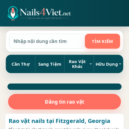
Rao Vặt
Cần Thợ
Sang Tiệm
Hữu Dụng
Khác
Đăng tin rao vặt
Rao vặt nails tại Fitzgerald, Georgia