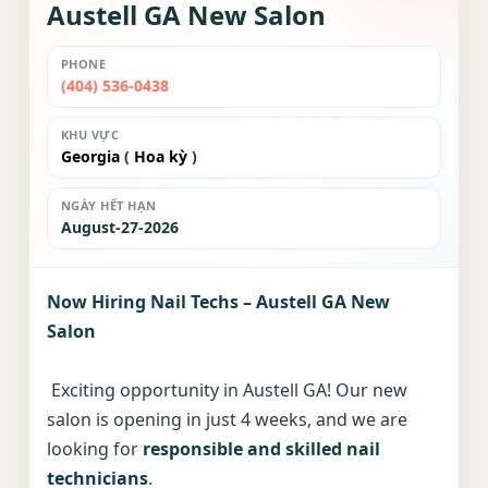
Austell GA New Salon
PHONE
(404) 536-0438
KHU VỰC
Georgia
(
Hoa kỳ
)
NGÀY HẾT HẠN
August-27-2026
Now Hiring Nail Techs – Austell GA New
Salon
Exciting opportunity in Austell GA! Our new
salon is opening in just 4 weeks, and we are
looking for
responsible and skilled nail
technicians
.