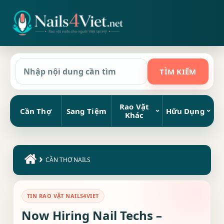
Rao Vặt
Cần Thợ
Sang Tiệm
Hữu Dụng
Khác
›
CẦN THỢ NAILS
TIN RAO VẶT NAILS4VIET
Now Hiring Nail Techs –