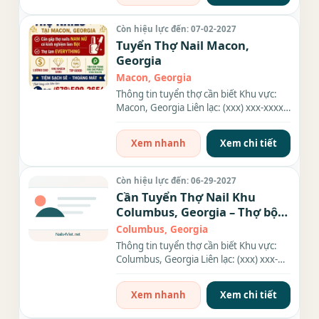
Còn hiệu lực đến: 07-02-2027
Tuyển Thợ Nail Macon,
Georgia
Macon, Georgia
Thông tin tuyển thợ cần biết Khu vực:
Macon, Georgia Liên lạc: (xxx) xxx-xxxx
Địa chỉ: 5451 Bowman...
Xem nhanh
Xem chi tiết
Còn hiệu lực đến: 06-29-2027
Cần Tuyển Thợ Nail Khu
Columbus, Georgia – Thợ bột,
Everything
Columbus, Georgia
Thông tin tuyển thợ cần biết Khu vực:
Columbus, Georgia Liên lạc: (xxx) xxx-
xxxx Nhu cầu: Thợ làm...
Xem nhanh
Xem chi tiết