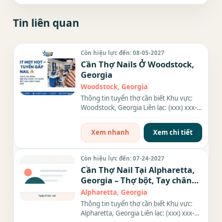
Tin liên quan
Còn hiệu lực đến: 08-05-2027
Cần Thợ Nails Ở Woodstock,
Georgia
Woodstock, Georgia
Thông tin tuyển thợ cần biết Khu vực:
Woodstock, Georgia Liên lạc: (xxx) xxx-
xxxx Nhu cầu: Thợ làm...
Xem nhanh
Xem chi tiết
Còn hiệu lực đến: 07-24-2027
Cần Thợ Nail Tại Alpharetta,
Georgia – Thợ bột, Tay chân
nước, Gel
Alpharetta, Georgia
Thông tin tuyển thợ cần biết Khu vực:
Alpharetta, Georgia Liên lạc: (xxx) xxx-