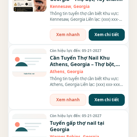
nước, Dip
Kennesaw, Georgia
Thông tin tuyển thợ cần biết Khu vực:
Kennesaw, Georgia Liên lạc: (xxx) xxx-
xxxx Nhu cầu: Thợ làm...
Xem nhanh
Xem chi tiết
Còn hiệu lực đến: 05-21-2027
Cần Tuyển Thợ Nail Khu
Athens, Georgia – Thợ bột,
Everything
Athens, Georgia
Thông tin tuyển thợ cần biết Khu vực:
Athens, Georgia Liên lạc: (xxx) xxx-xxxx
Nhu cầu: Thợ làm...
Xem nhanh
Xem chi tiết
Còn hiệu lực đến: 05-21-2027
Tuyển gấp thợ nail tại
Georgia
Warner Robins, Georgia