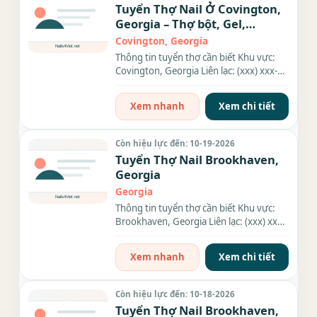
Tuyển Thợ Nail Ở Covington,
Georgia – Thợ bột, Gel,
Everything
Covington, Georgia
Thông tin tuyển thợ cần biết Khu vực:
Covington, Georgia Liên lạc: (xxx) xxx-
xxxx Địa chỉ: 7219...
Xem nhanh
Xem chi tiết
Còn hiệu lực đến: 10-19-2026
Tuyển Thợ Nail Brookhaven,
Georgia
Georgia
Thông tin tuyển thợ cần biết Khu vực:
Brookhaven, Georgia Liên lạc: (xxx) xxx-
xxxx Nhu cầu: Thợ làm...
Xem nhanh
Xem chi tiết
Còn hiệu lực đến: 10-18-2026
Tuyển Thợ Nail Brookhaven,