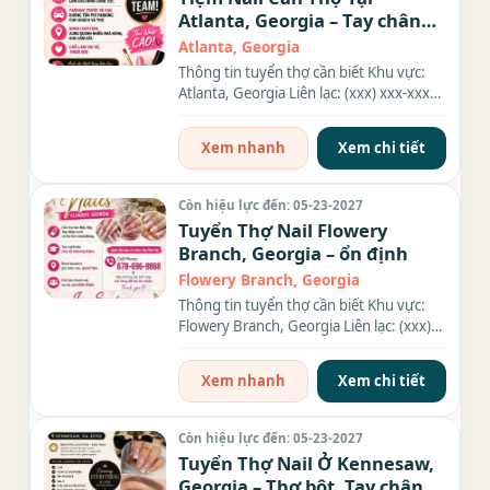
Atlanta, Georgia – Tay chân
nước
Atlanta, Georgia
Thông tin tuyển thợ cần biết Khu vực:
Atlanta, Georgia Liên lạc: (xxx) xxx-xxxx
Nhu cầu: Thợ làm...
Xem nhanh
Xem chi tiết
Còn hiệu lực đến: 05-23-2027
Tuyển Thợ Nail Flowery
Branch, Georgia – ổn định
Flowery Branch, Georgia
Thông tin tuyển thợ cần biết Khu vực:
Flowery Branch, Georgia Liên lạc: (xxx)
xxx-xxxx Địa chỉ: 3446...
Xem nhanh
Xem chi tiết
Còn hiệu lực đến: 05-23-2027
Tuyển Thợ Nail Ở Kennesaw,
Georgia – Thợ bột, Tay chân