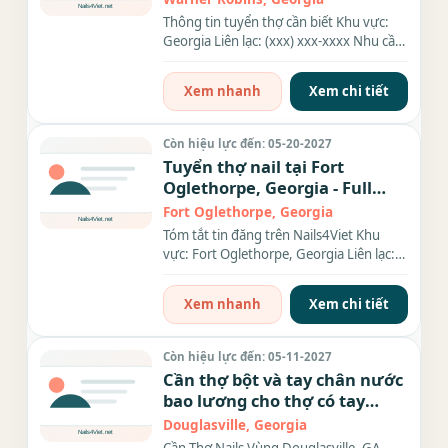
Thông tin tuyển thợ cần biết Khu vực:
Georgia Liên lạc: (xxx) xxx-xxxx Nhu cầu:
Thợ làm Nails Nội...
Xem nhanh
Xem chi tiết
Còn hiệu lực đến: 05-20-2027
Tuyển thợ nail tại Fort
Oglethorpe, Georgia - Full
Time
Fort Oglethorpe, Georgia
Tóm tắt tin đăng trên Nails4Viet Khu
vực: Fort Oglethorpe, Georgia Liên lạc:
(xxx) xxx-xxxx Nhu cầu: Thợ...
Xem nhanh
Xem chi tiết
Còn hiệu lực đến: 05-11-2027
Cần thợ bột và tay chân nước
bao lương cho thợ có tay
nghề có nhà cho thợ ở xa
Douglasville, Georgia
tiệm đông khách, típ cao, đa