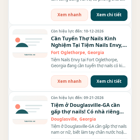
cho thợ ở gần...
Xem nhanh
Xem chi tiết
Còn hiệu lực đến: 10-12-2026
Cần Tuyển Thợ Nails Kinh
Nghiệm Tại Tiệm Nails Envy,
Georgia
Fort Oglethorpe, Georgia
Tiệm Nails Envy tại Fort Oglethorpe,
Georgia đang cần tuyển thợ nails có kinh
nghiệm làm bột, chân...
Xem nhanh
Xem chi tiết
Còn hiệu lực đến: 09-21-2026
Tiệm ở Douglasville-GA cần
gấp thợ nails! Có nhà riêng
cho thợ ở.
Douglasville, Georgia
Tiệm ở Douglasville-GA cần gấp thợ nails
nam or nữ, biết làm tay chân nước hoặc
biết everything,...