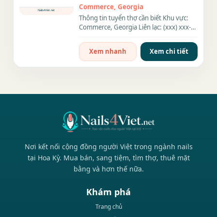
Everything
Commerce, Georgia
Thông tin tuyển thợ cần biết Khu vực:
Commerce, Georgia Liên lạc: (xxx) xxx-
xxxx Nhu cầu: Thợ làm...
Xem nhanh
Xem chi tiết
Nơi kết nối cộng đồng người Việt trong ngành nails
tại Hoa Kỳ. Mua bán, sang tiệm, tìm thợ, thuê mặt
bằng và hơn thế nữa.
Khám phá
Trang chủ