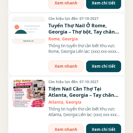
Xem nhanh
Xem chi tiết
Còn hiệu lực đến: 07-10-2027
Tuyển Thợ Nail Ở Rome,
Georgia – Thợ bột, Tay chân
nước, Dip
Rome, Georgia
Thông tin tuyển thợ cần biết Khu vực:
Rome, Georgia Liên lạc: (xxx) xxx-xxxx
Địa chỉ: 2541 Redmond...
Xem nhanh
Xem chi tiết
Còn hiệu lực đến: 07-10-2027
Tiệm Nail Cần Thợ Tại
Atlanta, Georgia – Tay chân
nước, Gel, Everything
Atlanta, Georgia
Thông tin tuyển thợ cần biết Khu vực:
Atlanta, Georgia Liên lạc: (xxx) xxx-xxxx
Nhu cầu: Thợ làm...
Xem nhanh
Xem chi tiết