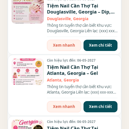
Tiệm Nail Cần Thợ Tại
Douglasville, Georgia – Dip,
Everything
Douglasville, Georgia
Thông tin tuyển thợ cần biết Khu vực:
Douglasville, Georgia Liên lạc: (xxx) xxx-
xxxx Địa chỉ: 6525...
Xem nhanh
Xem chi tiết
Còn hiệu lực đến: 06-05-2027
Tiệm Nail Cần Thợ Tại
Atlanta, Georgia – Gel
Atlanta, Georgia
Thông tin tuyển thợ cần biết Khu vực:
Atlanta, Georgia Liên lạc: (xxx) xxx-xxxx
Địa chỉ: 931 Monroe...
Xem nhanh
Xem chi tiết
Còn hiệu lực đến: 06-05-2027
Tiệm Nail Cần Thợ Tại