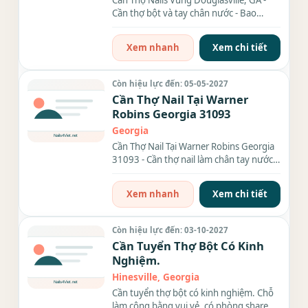
Cần Thợ Nails Vùng Douglasville, GA -
phần khách design nhiều,
Cần thợ bột và tay chân nước - Bao
muốn biết thêm chi tiết
lương cho thợ có tay...
Xem nhanh
Xem chi tiết
Còn hiệu lực đến: 05-05-2027
Cần Thợ Nail Tại Warner
Robins Georgia 31093
Georgia
Cần Thợ Nail Tại Warner Robins Georgia
31093 - Cần thợ nail làm chân tay nước
và làm everything - Full...
Xem nhanh
Xem chi tiết
Còn hiệu lực đến: 03-10-2027
Cần Tuyển Thợ Bột Có Kinh
Nghiệm.
Hinesville, Georgia
Cần tuyển thợ bột có kinh nghiệm. Chỗ
làm công bằng vui vẻ, có phòng share