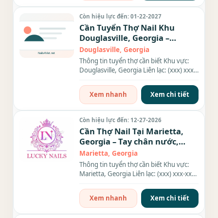
Còn hiệu lực đến: 01-22-2027
Cần Tuyển Thợ Nail Khu
Douglasville, Georgia –
Everything
Douglasville, Georgia
Thông tin tuyển thợ cần biết Khu vực:
Douglasville, Georgia Liên lạc: (xxx) xxx-
xxxx Địa chỉ: 2866...
Xem nhanh
Xem chi tiết
Còn hiệu lực đến: 12-27-2026
Cần Thợ Nail Tại Marietta,
Georgia – Tay chân nước,
Everything
Marietta, Georgia
Thông tin tuyển thợ cần biết Khu vực:
Marietta, Georgia Liên lạc: (xxx) xxx-xxxx
Nhu cầu: Thợ làm...
Xem nhanh
Xem chi tiết