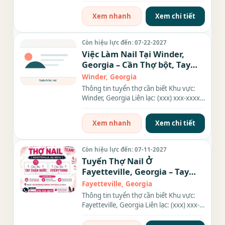
xxxx Nhu cầu: Thợ làm...
Xem nhanh
Xem chi tiết
Còn hiệu lực đến: 07-22-2027
Việc Làm Nail Tại Winder,
Georgia – Cần Thợ bột, Tay
chân nước
Winder, Georgia
Thông tin tuyển thợ cần biết Khu vực:
Winder, Georgia Liên lạc: (xxx) xxx-xxxx
Nhu cầu: Thợ làm...
Xem nhanh
Xem chi tiết
Còn hiệu lực đến: 07-11-2027
Tuyển Thợ Nail Ở
Fayetteville, Georgia – Tay
chân nước, Everything
Fayetteville, Georgia
Thông tin tuyển thợ cần biết Khu vực:
Fayetteville, Georgia Liên lạc: (xxx) xxx-
xxxx Nhu cầu: Thợ...