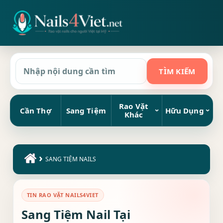
Rao Vặt
Cần Thợ
Sang Tiệm
Hữu Dụng
Khác
›
SANG TIỆM NAILS
TIN RAO VẶT NAILS4VIET
Sang Tiệm Nail Tại