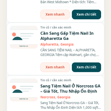
Bán West Midtown * Diện tích: Tiệm
rộng 2,400 sqt, 20 bàn, 20...
Xem nhanh
Xem chi tiết
Tin cũ / cần xác minh
Cần Sang Gấp Tiệm Nail In
Alpharetta Ga
Alpharetta, Georgia
CẦN SANG TIỆM NAIL – ALPHARETTA,
GEORGIA Tiệm cặp Walmart, gần chợ,
nhà hàng, khu đông dân cư –...
Xem nhanh
Xem chi tiết
Tin cũ / cần xác minh
Sang Tiệm Nail Ở Norcross GA
– Giá Tốt, Thu Nhập Ổn Định
Norcross, Georgia
Sang Tiệm Nail Ở Norcross GA – Giá Tốt,
Thu Nhập Ổn Định Diện tích 1,000 sqft,