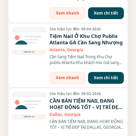
16 ghế ,10 bàn...
Xem nhanh
Xem chi tiết
Còn hiệu lực đến: 09-04-2026
Tiệm Nail Ở Khu Chợ Publix
Atlanta GA Cần Sang Nhượng
Atlanta, Georgia
Cần Sang Tiệm Nail Trong Khu Chợ
publix Atlanta Khu khách mix Giá sang
$350k A/c nào thật lòng xin liên...
Xem nhanh
Xem chi tiết
Còn hiệu lực đến: 09-02-2026
CẦN BÁN TIỆM NAIL ĐANG
HOẠT ĐỘNG TỐT – VỊ TRÍ ĐẸP
TẠI DALLAS, GEORGIA.
Dallas, Georgia
CẦN BÁN TIỆM NAIL ĐANG HOẠT ĐỘNG
TỐT – VỊ TRÍ ĐẸP TẠI DALLAS, GEORGIA. -
Chủ muốn retire...