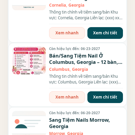
$18K
Cornelia, Georgia
Thông tin chính về tiệm sang/bán Khu
vực: Cornelia, Georgia Liên lạc: (xxx) xxx-
xxxx Giá sang/bán: $80k...
Xem nhanh
Xem chi tiết
Còn hiệu lực đến: 06-23-2027
Bán/Sang Tiệm Nail Ở
Columbus, Georgia – 12 bàn,
15 ghế
Columbus, Georgia
Thông tin chính về tiệm sang/bán Khu
vực: Columbus, Georgia Liên lạc: (xxx)
xxx-xxxx Diện tích: 2,500...
Xem nhanh
Xem chi tiết
Còn hiệu lực đến: 06-20-2027
Sang Tiệm Nails Morrow,
Georgia
Morrow, Georgia