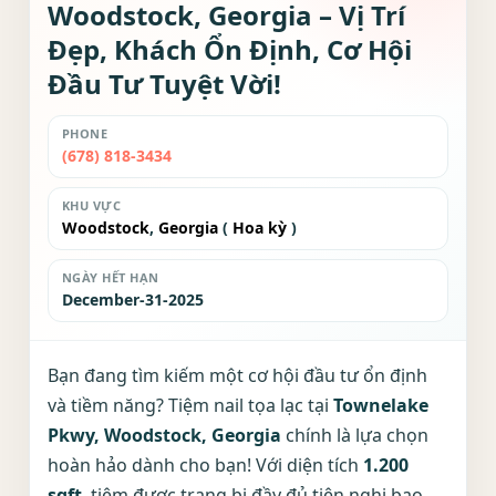
Woodstock, Georgia – Vị Trí
Đẹp, Khách Ổn Định, Cơ Hội
Đầu Tư Tuyệt Vời!
PHONE
(678) 818-3434
KHU VỰC
Woodstock
,
Georgia
(
Hoa kỳ
)
NGÀY HẾT HẠN
December-31-2025
Bạn đang tìm kiếm một cơ hội đầu tư ổn định
và tiềm năng? Tiệm nail tọa lạc tại
Townelake
Pkwy, Woodstock, Georgia
chính là lựa chọn
hoàn hảo dành cho bạn! Với diện tích
1.200
sqft
, tiệm được trang bị đầy đủ tiện nghi bao