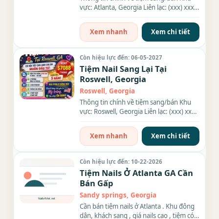
vực: Atlanta, Georgia Liên lạc: (xxx) xxx-
xxxx Diện tích: . Rent:...
Xem nhanh
Xem chi tiết
Còn hiệu lực đến: 06-05-2027
Tiệm Nail Sang Lại Tại
Roswell, Georgia
Roswell, Georgia
Thông tin chính về tiệm sang/bán Khu
vực: Roswell, Georgia Liên lạc: (xxx) xxx-
xxxx Diện tích: 2100...
Xem nhanh
Xem chi tiết
Còn hiệu lực đến: 10-22-2026
Tiệm Nails Ở Atlanta GA Cần
Bán Gấp
Sandy springs, Georgia
Cần bán tiệm nails ở Atlanta . Khu đông
dân, khách sang , giá nails cao , tiệm có