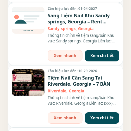
Còn hiệu lực đến: 01-04-2027
Sang Tiệm Nail Khu Sandy
springs, Georgia – Rent
$9,000/tháng
Sandy springs, Georgia
Thông tin chính về tiệm sang/bán Khu
vực: Sandy springs, Georgia Liên lạc:
(xxx) xxx-xxxx Diện tích:...
Xem nhanh
Xem chi tiết
Còn hiệu lực đến: 10-29-2026
Tiệm Nail Cần Sang Tại
Riverdale, Georgia – 7 BÀN
Riverdale, Georgia
Thông tin chính về tiệm sang/bán Khu
vực: Riverdale, Georgia Liên lạc: (xxx)
xxx-xxxx Số bàn: 7 BÀN...
Xem nhanh
Xem chi tiết