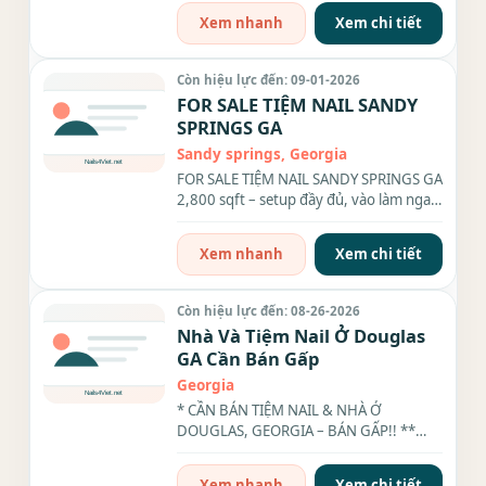
Xem nhanh
Xem chi tiết
Còn hiệu lực đến: 09-01-2026
FOR SALE TIỆM NAIL SANDY
SPRINGS GA
Sandy springs, Georgia
FOR SALE TIỆM NAIL SANDY SPRINGS GA
2,800 sqft – setup đầy đủ, vào làm ngay
Income: $750K/năm (paperwork...
Xem nhanh
Xem chi tiết
Còn hiệu lực đến: 08-26-2026
Nhà Và Tiệm Nail Ở Douglas
GA Cần Bán Gấp
Georgia
* CẦN BÁN TIỆM NAIL & NHÀ Ở
DOUGLAS, GEORGIA – BÁN GẤP!! **
TIỆM NAIL – CALI NAILS Tiệm rộng
2,000...
Xem nhanh
Xem chi tiết