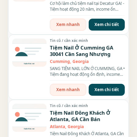
Cơ hội làm chủ tiệm nail tại Decatur GA! -
Tiệm hoạt động 20 năm, income ổn
định, đầy đủ...
Xem nhanh
Xem chi tiết
Tin cũ / cần xác minh
Tiệm Nail Ở Cumming GA
30041 Cần Sang Nhượng
Cumming, Georgia
SANG TIỆM NAIL LỚN Ở CUMMING, GA •
Tiệm đang hoạt động ổn định, income
$32k–$40k/tháng • Rent...
Xem nhanh
Xem chi tiết
Tin cũ / cần xác minh
Tiệm Nail Đông Khách Ở
Atlanta, GA Cần Bán
Atlanta, Georgia
Tiệm Nail Đông Khách Ở Atlanta, GA Cần