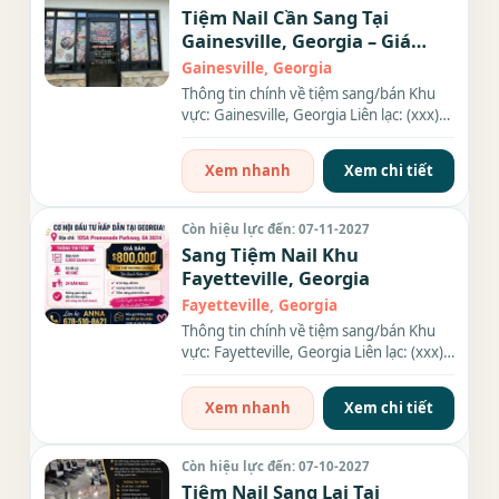
Tiệm Nail Cần Sang Tại
Gainesville, Georgia – Giá
$89k
Gainesville, Georgia
Thông tin chính về tiệm sang/bán Khu
vực: Gainesville, Georgia Liên lạc: (xxx)
xxx-xxxx Địa chỉ: 2100...
Xem nhanh
Xem chi tiết
Còn hiệu lực đến: 07-11-2027
Sang Tiệm Nail Khu
Fayetteville, Georgia
Fayetteville, Georgia
Thông tin chính về tiệm sang/bán Khu
vực: Fayetteville, Georgia Liên lạc: (xxx)
xxx-xxxx Diện tích:...
Xem nhanh
Xem chi tiết
Còn hiệu lực đến: 07-10-2027
Tiệm Nail Sang Lại Tại