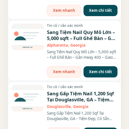
gồm: 6 bàn, 6...
Xem nhanh
Xem chi tiết
Tin cũ / cần xác minh
Sang Tiệm Nail Quy Mô Lớn –
5,000 sqft – Full Ghế Bàn – Gần
Hway 400 – Giao Thông Siêu
Alpharetta, Georgia
Tiện
Sang Tiệm Nail Quy Mô Lớn – 5,000 sqft
– Full Ghế Bàn – Gần Hway 400 – Giao
Thông Siêu Tiện Cần...
Xem nhanh
Xem chi tiết
Tin cũ / cần xác minh
Sang Gấp Tiệm Nail 1,200 Sqf
Tại Douglasville, GA – Tiệm
Đẹp, Có Sẵn Thợ, Khách Đông
Douglasville, Georgia
Sang Gấp Tiệm Nail 1,200 Sqf Tại
Douglasville, GA – Tiệm Đẹp, Có Sẵn
Thợ, Khách Đông Cơ hội...