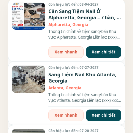
Còn hiệu lực đến: 08-04-2027
Cần Sang Tiệm Nail Ở
Alpharetta, Georgia – 7 bàn, 9
ghế
Alpharetta, Georgia
Thông tin chính về tiệm sang/bán Khu
vực: Alpharetta, Georgia Liên lạc: (xxx)
xxx-xxxx Địa chỉ: 10945...
Xem nhanh
Xem chi tiết
Còn hiệu lực đến: 07-27-2027
Sang Tiệm Nail Khu Atlanta,
Georgia
Atlanta, Georgia
Thông tin chính về tiệm sang/bán Khu
vực: Atlanta, Georgia Liên lạc: (xxx) xxx-
xxxx Địa chỉ: 240 N....
Xem nhanh
Xem chi tiết
Còn hiệu lực đến: 07-20-2027