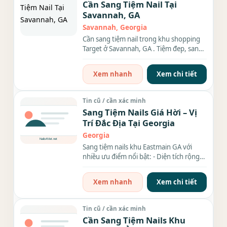
Cần Sang Tiệm Nail Tại
Savannah, GA
Savannah, Georgia
Cần sang tiệm nail trong khu shopping
Target ở Savannah, GA . Tiệm đep, sang
trọng, rộng 1,500sf. Có 14...
Xem nhanh
Xem chi tiết
Tin cũ / cần xác minh
Sang Tiệm Nails Giá Hời – Vị
Trí Đắc Địa Tại Georgia
Georgia
Sang tiệm nails khu Eastmain GA với
nhiều ưu điểm nổi bật: - Diện tích rộng
rãi: 1700 sqft - Đầy...
Xem nhanh
Xem chi tiết
Tin cũ / cần xác minh
Cần Sang Tiệm Nails Khu