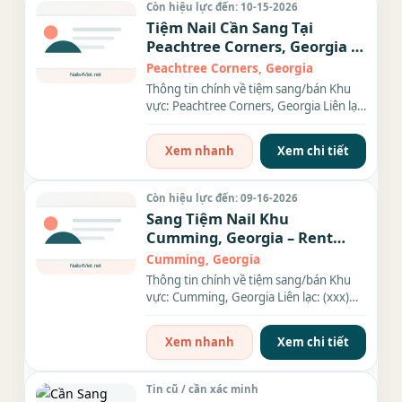
Còn hiệu lực đến: 10-15-2026
Tiệm Nail Cần Sang Tại
Peachtree Corners, Georgia –
Giá $120,000
Peachtree Corners, Georgia
Thông tin chính về tiệm sang/bán Khu
vực: Peachtree Corners, Georgia Liên lạc:
(xxx) xxx-xxxx Địa chỉ:...
Xem nhanh
Xem chi tiết
Còn hiệu lực đến: 09-16-2026
Sang Tiệm Nail Khu
Cumming, Georgia – Rent
$3,400/tháng
Cumming, Georgia
Thông tin chính về tiệm sang/bán Khu
vực: Cumming, Georgia Liên lạc: (xxx)
xxx-xxxx Địa chỉ: 2960...
Xem nhanh
Xem chi tiết
Tin cũ / cần xác minh