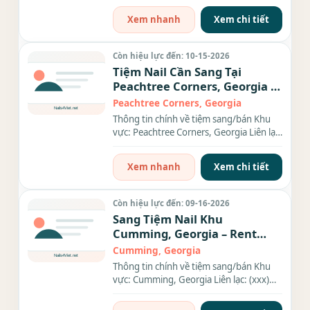
Xem nhanh
Xem chi tiết
Còn hiệu lực đến: 10-15-2026
Tiệm Nail Cần Sang Tại
Peachtree Corners, Georgia –
Giá $120,000
Peachtree Corners, Georgia
Thông tin chính về tiệm sang/bán Khu
vực: Peachtree Corners, Georgia Liên lạc:
(xxx) xxx-xxxx Địa chỉ:...
Xem nhanh
Xem chi tiết
Còn hiệu lực đến: 09-16-2026
Sang Tiệm Nail Khu
Cumming, Georgia – Rent
$3,400/tháng
Cumming, Georgia
Thông tin chính về tiệm sang/bán Khu
vực: Cumming, Georgia Liên lạc: (xxx)
xxx-xxxx Địa chỉ: 2960...