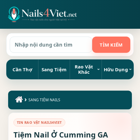
Rao Vặt
Cần Thợ
Sang Tiệm
Hữu Dụng
Khác
›
SANG TIỆM NAILS
TIN RAO VẶT NAILS4VIET
Tiệm Nail Ở Cumming GA