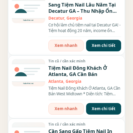
Sang Tiệm Nail Lâu Năm Tại
Decatur GA – Thu Nhập Ổn
Định, Rent Rẻ
Decatur, Georgia
Cơ hội làm chủ tiệm nail tại Decatur GA! -
Tiệm hoạt động 20 năm, income ổn
định, đầy đủ...
Xem nhanh
Xem chi tiết
Tin cũ / cần xác minh
Tiệm Nail Đông Khách Ở
Atlanta, GA Cần Bán
Atlanta, Georgia
Tiệm Nail Đông Khách Ở Atlanta, GA Cần
Bán West Midtown * Diện tích: Tiệm
rộng 2,400 sqt, 20 bàn, 20...
Xem nhanh
Xem chi tiết
Tin cũ / cần xác minh
Cần Sang Gấp Tiệm Nail In