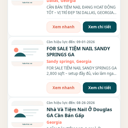
Dallas, Georgia
CẦN BÁN TIỆM NAIL ĐANG HOẠT ĐỘNG
TỐT – VỊ TRÍ ĐẸP TẠI DALLAS, GEORGIA. -
Chủ muốn retire...
Xem nhanh
Xem chi tiết
Còn hiệu lực đến: 09-01-2026
FOR SALE TIỆM NAIL SANDY
SPRINGS GA
Sandy springs, Georgia
FOR SALE TIỆM NAIL SANDY SPRINGS GA
2,800 sqft – setup đầy đủ, vào làm ngay
Income: $750K/năm (paperwork...
Xem nhanh
Xem chi tiết
Còn hiệu lực đến: 08-26-2026
Nhà Và Tiệm Nail Ở Douglas
GA Cần Bán Gấp
Georgia