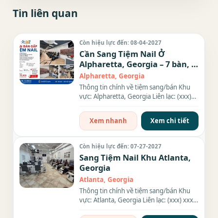
Tin liên quan
Còn hiệu lực đến: 08-04-2027
Cần Sang Tiệm Nail Ở
Alpharetta, Georgia – 7 bàn, 9
ghế
Alpharetta, Georgia
Thông tin chính về tiệm sang/bán Khu
vực: Alpharetta, Georgia Liên lạc: (xxx)
xxx-xxxx Địa chỉ: 10945...
Xem nhanh
Xem chi tiết
Còn hiệu lực đến: 07-27-2027
Sang Tiệm Nail Khu Atlanta,
Georgia
Atlanta, Georgia
Thông tin chính về tiệm sang/bán Khu
vực: Atlanta, Georgia Liên lạc: (xxx) xxx-
xxxx Địa chỉ: 240 N....