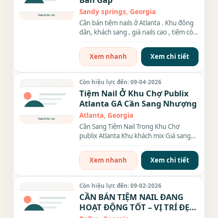
Sandy springs, Georgia
Cần bán tiệm nails ở Atlanta . Khu đông
dân, khách sang , giá nails cao , tiệm có
16 ghế ,10 bàn...
Xem nhanh
Xem chi tiết
Còn hiệu lực đến: 09-04-2026
Tiệm Nail Ở Khu Chợ Publix
Atlanta GA Cần Sang Nhượng
Atlanta, Georgia
Cần Sang Tiệm Nail Trong Khu Chợ
publix Atlanta Khu khách mix Giá sang
$350k A/c nào thật lòng xin liên...
Xem nhanh
Xem chi tiết
Còn hiệu lực đến: 09-02-2026
CẦN BÁN TIỆM NAIL ĐANG
HOẠT ĐỘNG TỐT – VỊ TRÍ ĐẸP
TẠI DALLAS, GEORGIA.