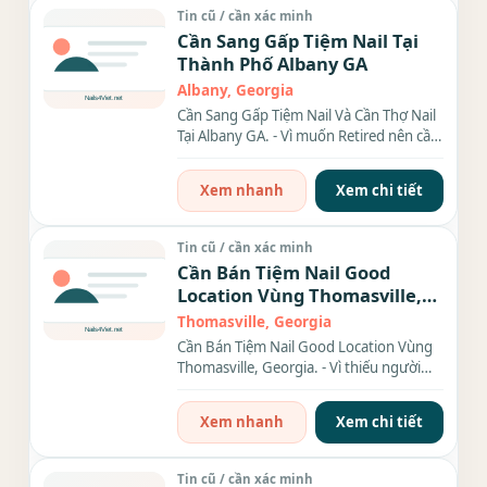
Tin cũ / cần xác minh
Cần Sang Gấp Tiệm Nail Tại
Thành Phố Albany GA
Albany, Georgia
Cần Sang Gấp Tiệm Nail Và Cần Thợ Nail
Tại Albany GA. - Vì muốn Retired nên cần
sang gấp tiệm...
Xem nhanh
Xem chi tiết
Tin cũ / cần xác minh
Cần Bán Tiệm Nail Good
Location Vùng Thomasville,
Georgia.
Thomasville, Georgia
Cần Bán Tiệm Nail Good Location Vùng
Thomasville, Georgia. - Vì thiếu người
trông coi nên cần sang...
Xem nhanh
Xem chi tiết
Tin cũ / cần xác minh