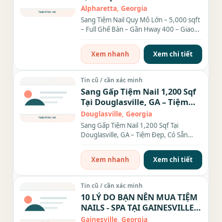
Hway 400 – Giao Thông Siêu
Alpharetta, Georgia
Tiện
Sang Tiệm Nail Quy Mô Lớn – 5,000 sqft
– Full Ghế Bàn – Gần Hway 400 – Giao
Thông Siêu Tiện Cần...
Xem nhanh
Xem chi tiết
Tin cũ / cần xác minh
Sang Gấp Tiệm Nail 1,200 Sqf
Tại Douglasville, GA – Tiệm
Đẹp, Có Sẵn Thợ, Khách Đông
Douglasville, Georgia
Sang Gấp Tiệm Nail 1,200 Sqf Tại
Douglasville, GA – Tiệm Đẹp, Có Sẵn
Thợ, Khách Đông Cơ hội...
Xem nhanh
Xem chi tiết
Tin cũ / cần xác minh
10 LÝ DO BẠN NÊN MUA TIỆM
NAILS - SPA TẠI GAINESVILLE,
GA
Gainesville, Georgia