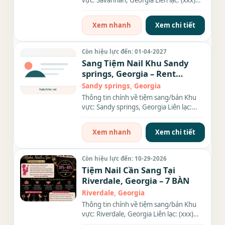
vực: Savannah, Georgia Liên lạc: (xxx)
xxx-xxxx Diện tích: 1600...
Xem nhanh
Xem chi tiết
Còn hiệu lực đến: 01-04-2027
Sang Tiệm Nail Khu Sandy
springs, Georgia – Rent
$9,000/tháng
Sandy springs, Georgia
Thông tin chính về tiệm sang/bán Khu
vực: Sandy springs, Georgia Liên lạc:
(xxx) xxx-xxxx Diện tích:...
Xem nhanh
Xem chi tiết
Còn hiệu lực đến: 10-29-2026
Tiệm Nail Cần Sang Tại
Riverdale, Georgia – 7 BÀN
Riverdale, Georgia
Thông tin chính về tiệm sang/bán Khu
vực: Riverdale, Georgia Liên lạc: (xxx)
xxx-xxxx Số bàn: 7 BÀN...