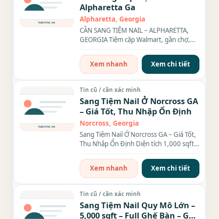
Alpharetta Ga
Alpharetta, Georgia
CẦN SANG TIỆM NAIL – ALPHARETTA,
GEORGIA Tiệm cặp Walmart, gần chợ,
nhà hàng, khu đông dân cư –...
Xem nhanh
Xem chi tiết
Tin cũ / cần xác minh
Sang Tiệm Nail Ở Norcross GA
– Giá Tốt, Thu Nhập Ổn Định
Norcross, Georgia
Sang Tiệm Nail Ở Norcross GA – Giá Tốt,
Thu Nhập Ổn Định Diện tích 1,000 sqft,
gồm: 6 bàn, 6...
Xem nhanh
Xem chi tiết
Tin cũ / cần xác minh
Sang Tiệm Nail Quy Mô Lớn –
5,000 sqft – Full Ghế Bàn – Gần