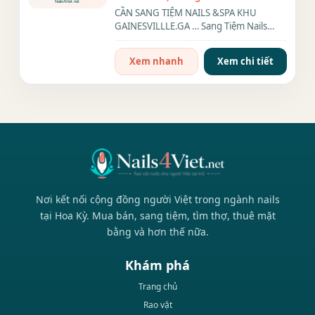
CẦN SANG TIỆM NAILS &SPA KHU
GAINESVILLLE.GA … Sang Tiệm Nails
&Spa Lâu Năm, Không Cần Xây Dựng
Từ...
Xem nhanh
Xem chi tiết
Nơi kết nối cộng đồng người Việt trong ngành nails
tại Hoa Kỳ. Mua bán, sang tiệm, tìm thợ, thuê mặt
bằng và hơn thế nữa.
Khám phá
Trang chủ
Rao vặt