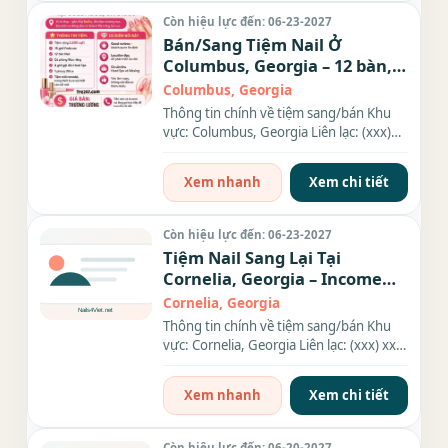
Còn hiệu lực đến: 06-23-2027
Bán/Sang Tiệm Nail Ở
Columbus, Georgia – 12 bàn,
15 ghế
Columbus, Georgia
Thông tin chính về tiệm sang/bán Khu
vực: Columbus, Georgia Liên lạc: (xxx)
xxx-xxxx Diện tích: 2,500...
Xem nhanh
Xem chi tiết
Còn hiệu lực đến: 06-23-2027
Tiệm Nail Sang Lại Tại
Cornelia, Georgia – Income
$18K
Cornelia, Georgia
Thông tin chính về tiệm sang/bán Khu
vực: Cornelia, Georgia Liên lạc: (xxx) xxx-
xxxx Giá sang/bán: $80k...
Xem nhanh
Xem chi tiết
Còn hiệu lực đến: 06-20-2027