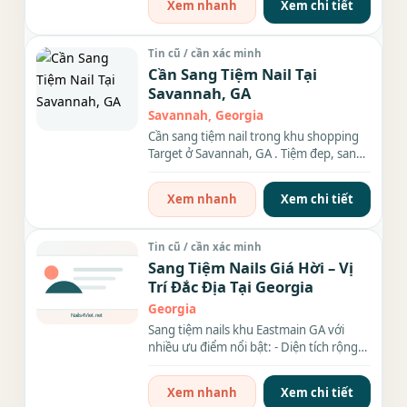
Xem nhanh
Xem chi tiết
Tin cũ / cần xác minh
Cần Sang Tiệm Nail Tại
Savannah, GA
Savannah, Georgia
Cần sang tiệm nail trong khu shopping
Target ở Savannah, GA . Tiệm đep, sang
trọng, rộng 1,500sf. Có 14...
Xem nhanh
Xem chi tiết
Tin cũ / cần xác minh
Sang Tiệm Nails Giá Hời – Vị
Trí Đắc Địa Tại Georgia
Georgia
Sang tiệm nails khu Eastmain GA với
nhiều ưu điểm nổi bật: - Diện tích rộng
rãi: 1700 sqft - Đầy...
Xem nhanh
Xem chi tiết