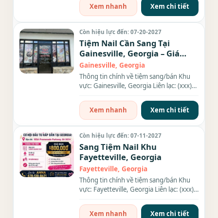
Xem nhanh
Xem chi tiết
Còn hiệu lực đến: 07-20-2027
Tiệm Nail Cần Sang Tại
Gainesville, Georgia – Giá
$89k
Gainesville, Georgia
Thông tin chính về tiệm sang/bán Khu
vực: Gainesville, Georgia Liên lạc: (xxx)
xxx-xxxx Địa chỉ: 2100...
Xem nhanh
Xem chi tiết
Còn hiệu lực đến: 07-11-2027
Sang Tiệm Nail Khu
Fayetteville, Georgia
Fayetteville, Georgia
Thông tin chính về tiệm sang/bán Khu
vực: Fayetteville, Georgia Liên lạc: (xxx)
xxx-xxxx Diện tích:...
Xem nhanh
Xem chi tiết