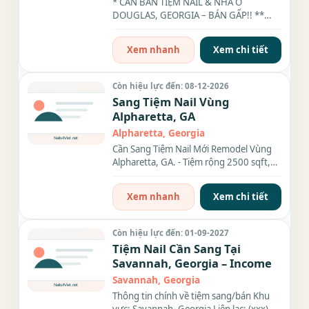
* CẦN BÁN TIỆM NAIL & NHÀ Ở
DOUGLAS, GEORGIA – BÁN GẤP!! **
TIỆM NAIL – CALI NAILS Tiệm rộng
2,000...
Xem nhanh
Xem chi tiết
Còn hiệu lực đến: 08-12-2026
Sang Tiệm Nail Vùng
Alpharetta, GA
Alpharetta, Georgia
Cần Sang Tiệm Nail Mới Remodel Vùng
Alpharetta, GA. - Tiệm rộng 2500 sqft,
có 16 ghế, 15 bàn,...Tiệm...
Xem nhanh
Xem chi tiết
Còn hiệu lực đến: 01-09-2027
Tiệm Nail Cần Sang Tại
Savannah, Georgia – Income
Savannah, Georgia
Thông tin chính về tiệm sang/bán Khu