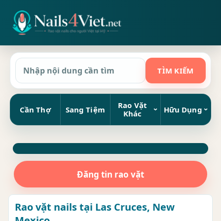
Rao Vặt
Cần Thợ
Sang Tiệm
Hữu Dụng
Khác
Đăng tin rao vặt
Rao vặt nails tại Las Cruces, New
Mexico