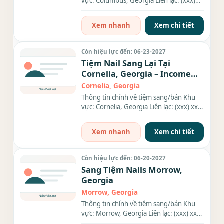
vực: Columbus, Georgia Liên lạc: (xxx)
xxx-xxxx Diện tích: 2,500...
Xem nhanh
Xem chi tiết
Còn hiệu lực đến: 06-23-2027
Tiệm Nail Sang Lại Tại
Cornelia, Georgia – Income
$18K
Cornelia, Georgia
Thông tin chính về tiệm sang/bán Khu
vực: Cornelia, Georgia Liên lạc: (xxx) xxx-
xxxx Giá sang/bán: $80k...
Xem nhanh
Xem chi tiết
Còn hiệu lực đến: 06-20-2027
Sang Tiệm Nails Morrow,
Georgia
Morrow, Georgia
Thông tin chính về tiệm sang/bán Khu
vực: Morrow, Georgia Liên lạc: (xxx) xxx-
xxxx Số bàn: 8 bàn Số...