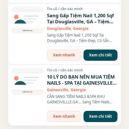
Tin cũ / cần xác minh
Sang Gấp Tiệm Nail 1,200 Sqf
Tại Douglasville, GA – Tiệm
Đẹp, Có Sẵn Thợ, Khách Đông
Douglasville, Georgia
Sang Gấp Tiệm Nail 1,200 Sqf Tại
Douglasville, GA – Tiệm Đẹp, Có Sẵn
Thợ, Khách Đông Cơ hội...
Xem nhanh
Xem chi tiết
Tin cũ / cần xác minh
10 LÝ DO BẠN NÊN MUA TIỆM
NAILS - SPA TẠI GAINESVILLE,
GA
Gainesville, Georgia
CẦN SANG TIỆM NAILS &SPA KHU
GAINESVILLLE.GA … Sang Tiệm Nails
&Spa Lâu Năm, Không Cần Xây Dựng
Từ...
Xem nhanh
Xem chi tiết