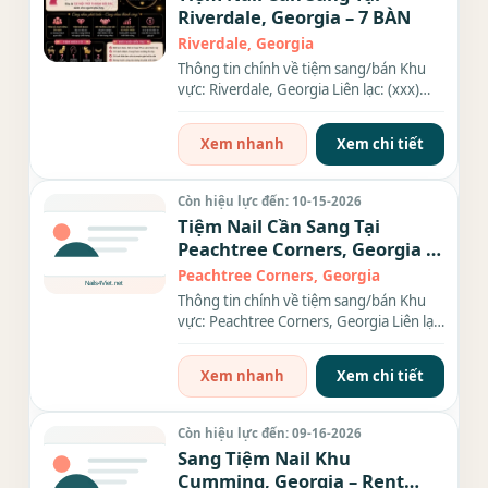
Riverdale, Georgia – 7 BÀN
Riverdale, Georgia
Thông tin chính về tiệm sang/bán Khu
vực: Riverdale, Georgia Liên lạc: (xxx)
xxx-xxxx Số bàn: 7 BÀN...
Xem nhanh
Xem chi tiết
Còn hiệu lực đến: 10-15-2026
Tiệm Nail Cần Sang Tại
Peachtree Corners, Georgia –
Giá $120,000
Peachtree Corners, Georgia
Thông tin chính về tiệm sang/bán Khu
vực: Peachtree Corners, Georgia Liên lạc:
(xxx) xxx-xxxx Địa chỉ:...
Xem nhanh
Xem chi tiết
Còn hiệu lực đến: 09-16-2026
Sang Tiệm Nail Khu
Cumming, Georgia – Rent