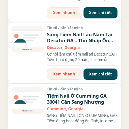
trông coi nên cần sang...
Xem nhanh
Xem chi tiết
Tin cũ / cần xác minh
Sang Tiệm Nail Lâu Năm Tại
Decatur GA – Thu Nhập Ổn
Định, Rent Rẻ
Decatur, Georgia
Cơ hội làm chủ tiệm nail tại Decatur GA! -
Tiệm hoạt động 20 năm, income ổn
định, đầy đủ...
Xem nhanh
Xem chi tiết
Tin cũ / cần xác minh
Tiệm Nail Ở Cumming GA
30041 Cần Sang Nhượng
Cumming, Georgia
SANG TIỆM NAIL LỚN Ở CUMMING, GA •
Tiệm đang hoạt động ổn định, income
$32k–$40k/tháng • Rent...