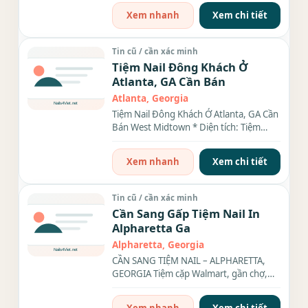
Xem nhanh
Xem chi tiết
Tin cũ / cần xác minh
Tiệm Nail Đông Khách Ở
Atlanta, GA Cần Bán
Atlanta, Georgia
Tiệm Nail Đông Khách Ở Atlanta, GA Cần
Bán West Midtown * Diện tích: Tiệm
rộng 2,400 sqt, 20 bàn, 20...
Xem nhanh
Xem chi tiết
Tin cũ / cần xác minh
Cần Sang Gấp Tiệm Nail In
Alpharetta Ga
Alpharetta, Georgia
CẦN SANG TIỆM NAIL – ALPHARETTA,
GEORGIA Tiệm cặp Walmart, gần chợ,
nhà hàng, khu đông dân cư –...