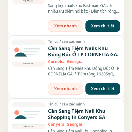
Sang tiệm nails khu Eastmain GA với
nhiều ưu điểm nổi bật: - Diện tích rộng
rãi: 1700 sqft - Đầy...
Xem nhanh
Xem chi tiết
Tin cũ / cần xác minh
Cần Sang Tiệm Nails Khu
Đông Đúc Ở TP CORNELIA GA.
Cornelia, Georgia
Cần Sang Tiệm Nails Khu Đông Đúc Ở TP
CORNELIA GA. * Tiệm rộng 1620Sqft,
Rent & Cam $1,905.00/month. •...
Xem nhanh
Xem chi tiết
Tin cũ / cần xác minh
Cần Sang Tiệm Nail Khu
Shopping In Conyers GA
Conyers, Georgia
Cần Sang Tiệm Nail Khu Shopping In