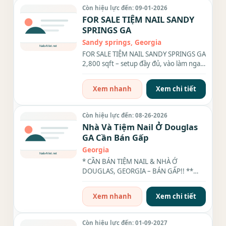
Còn hiệu lực đến: 09-01-2026
FOR SALE TIỆM NAIL SANDY
SPRINGS GA
Sandy springs, Georgia
FOR SALE TIỆM NAIL SANDY SPRINGS GA
2,800 sqft – setup đầy đủ, vào làm ngay
Income: $750K/năm (paperwork...
Xem nhanh
Xem chi tiết
Còn hiệu lực đến: 08-26-2026
Nhà Và Tiệm Nail Ở Douglas
GA Cần Bán Gấp
Georgia
* CẦN BÁN TIỆM NAIL & NHÀ Ở
DOUGLAS, GEORGIA – BÁN GẤP!! **
TIỆM NAIL – CALI NAILS Tiệm rộng
2,000...
Xem nhanh
Xem chi tiết
Còn hiệu lực đến: 01-09-2027