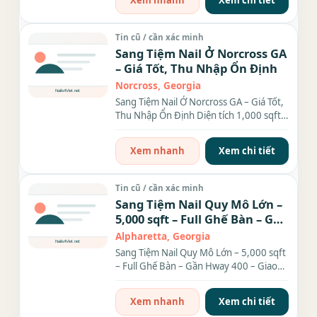
Xem nhanh
Xem chi tiết
Tin cũ / cần xác minh
Sang Tiệm Nail Ở Norcross GA
– Giá Tốt, Thu Nhập Ổn Định
Norcross, Georgia
Sang Tiệm Nail Ở Norcross GA – Giá Tốt,
Thu Nhập Ổn Định Diện tích 1,000 sqft,
gồm: 6 bàn, 6...
Xem nhanh
Xem chi tiết
Tin cũ / cần xác minh
Sang Tiệm Nail Quy Mô Lớn –
5,000 sqft – Full Ghế Bàn – Gần
Hway 400 – Giao Thông Siêu
Alpharetta, Georgia
Tiện
Sang Tiệm Nail Quy Mô Lớn – 5,000 sqft
– Full Ghế Bàn – Gần Hway 400 – Giao
Thông Siêu Tiện Cần...
Xem nhanh
Xem chi tiết