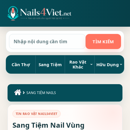
Rao Vặt
Cần Thợ
Sang Tiệm
Hữu Dụng
Khác
›
SANG TIỆM NAILS
TIN RAO VẶT NAILS4VIET
Sang Tiệm Nail Vùng