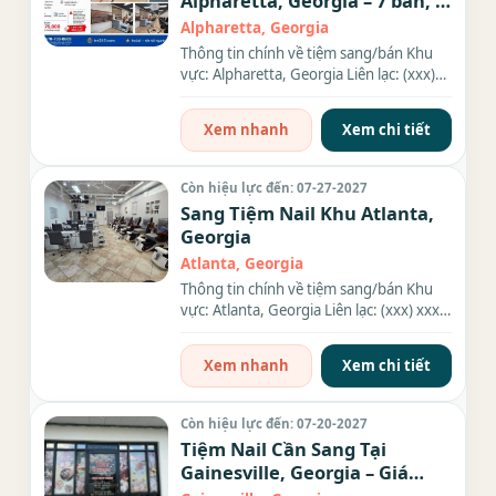
Alpharetta, Georgia – 7 bàn, 9
ghế
Alpharetta, Georgia
Thông tin chính về tiệm sang/bán Khu
vực: Alpharetta, Georgia Liên lạc: (xxx)
xxx-xxxx Địa chỉ: 10945...
Xem nhanh
Xem chi tiết
Còn hiệu lực đến: 07-27-2027
Sang Tiệm Nail Khu Atlanta,
Georgia
Atlanta, Georgia
Thông tin chính về tiệm sang/bán Khu
vực: Atlanta, Georgia Liên lạc: (xxx) xxx-
xxxx Địa chỉ: 240 N....
Xem nhanh
Xem chi tiết
Còn hiệu lực đến: 07-20-2027
Tiệm Nail Cần Sang Tại
Gainesville, Georgia – Giá
$89k