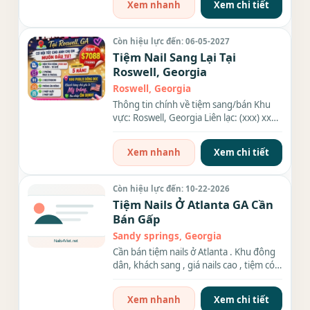
Xem nhanh
Xem chi tiết
Còn hiệu lực đến: 06-05-2027
Tiệm Nail Sang Lại Tại
Roswell, Georgia
Roswell, Georgia
Thông tin chính về tiệm sang/bán Khu
vực: Roswell, Georgia Liên lạc: (xxx) xxx-
xxxx Diện tích: 2100...
Xem nhanh
Xem chi tiết
Còn hiệu lực đến: 10-22-2026
Tiệm Nails Ở Atlanta GA Cần
Bán Gấp
Sandy springs, Georgia
Cần bán tiệm nails ở Atlanta . Khu đông
dân, khách sang , giá nails cao , tiệm có
16 ghế ,10 bàn...
Xem nhanh
Xem chi tiết