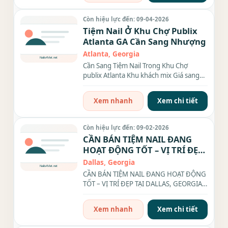
Còn hiệu lực đến: 09-04-2026
Tiệm Nail Ở Khu Chợ Publix
Atlanta GA Cần Sang Nhượng
Atlanta, Georgia
Cần Sang Tiệm Nail Trong Khu Chợ
publix Atlanta Khu khách mix Giá sang
$350k A/c nào thật lòng xin liên...
Xem nhanh
Xem chi tiết
Còn hiệu lực đến: 09-02-2026
CẦN BÁN TIỆM NAIL ĐANG
HOẠT ĐỘNG TỐT – VỊ TRÍ ĐẸP
TẠI DALLAS, GEORGIA.
Dallas, Georgia
CẦN BÁN TIỆM NAIL ĐANG HOẠT ĐỘNG
TỐT – VỊ TRÍ ĐẸP TẠI DALLAS, GEORGIA. -
Chủ muốn retire...
Xem nhanh
Xem chi tiết