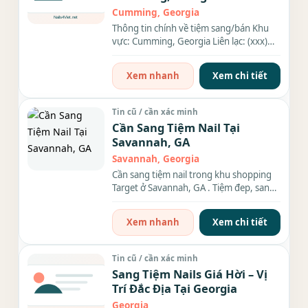
$3,400/tháng
Cumming, Georgia
Thông tin chính về tiệm sang/bán Khu
vực: Cumming, Georgia Liên lạc: (xxx)
xxx-xxxx Địa chỉ: 2960...
Xem nhanh
Xem chi tiết
Tin cũ / cần xác minh
Cần Sang Tiệm Nail Tại
Savannah, GA
Savannah, Georgia
Cần sang tiệm nail trong khu shopping
Target ở Savannah, GA . Tiệm đep, sang
trọng, rộng 1,500sf. Có 14...
Xem nhanh
Xem chi tiết
Tin cũ / cần xác minh
Sang Tiệm Nails Giá Hời – Vị
Trí Đắc Địa Tại Georgia
Georgia