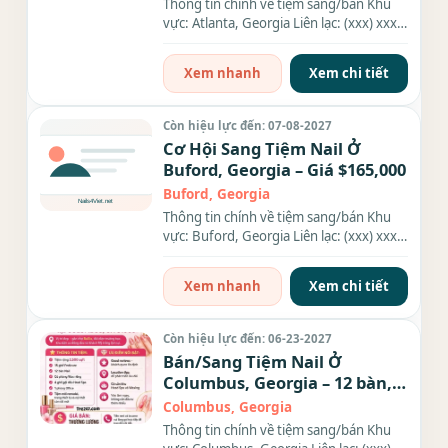
Thông tin chính về tiệm sang/bán Khu
vực: Atlanta, Georgia Liên lạc: (xxx) xxx-
xxxx Giá sang/bán:...
Xem nhanh
Xem chi tiết
Còn hiệu lực đến: 07-08-2027
Cơ Hội Sang Tiệm Nail Ở
Buford, Georgia – Giá $165,000
Buford, Georgia
Thông tin chính về tiệm sang/bán Khu
vực: Buford, Georgia Liên lạc: (xxx) xxx-
xxxx Giá sang/bán:...
Xem nhanh
Xem chi tiết
Còn hiệu lực đến: 06-23-2027
Bán/Sang Tiệm Nail Ở
Columbus, Georgia – 12 bàn,
15 ghế
Columbus, Georgia
Thông tin chính về tiệm sang/bán Khu