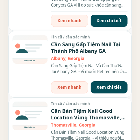
Conyers GA Vì lí do sức khỏe cần sang
gấp tiệm nail rộng 3000sqft....
Xem nhanh
Xem chi tiết
Tin cũ / cần xác minh
Cần Sang Gấp Tiệm Nail Tại
Thành Phố Albany GA
Albany, Georgia
Cần Sang Gấp Tiệm Nail Và Cần Thợ Nail
Tại Albany GA. - Vì muốn Retired nên cần
sang gấp tiệm...
Xem nhanh
Xem chi tiết
Tin cũ / cần xác minh
Cần Bán Tiệm Nail Good
Location Vùng Thomasville,
Georgia.
Thomasville, Georgia
Cần Bán Tiệm Nail Good Location Vùng
Thomasville, Georgia. - Vì thiếu người