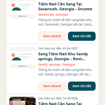
Tiệm Nail Cần Sang Tại
Savannah, Georgia – Income
Savannah, Georgia
Thông tin chính về tiệm sang/bán Khu
vực: Savannah, Georgia Liên lạc: (xxx)
xxx-xxxx Diện tích: 1600...
Xem nhanh
Xem chi tiết
Còn hiệu lực đến: 01-04-2027
Sang Tiệm Nail Khu Sandy
springs, Georgia – Rent
$9,000/tháng
Sandy springs, Georgia
Thông tin chính về tiệm sang/bán Khu
vực: Sandy springs, Georgia Liên lạc:
(xxx) xxx-xxxx Diện tích:...
Xem nhanh
Xem chi tiết
Còn hiệu lực đến: 10-29-2026
Tiệm Nail Cần Sang Tại