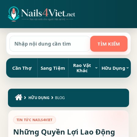
Rao Vặt
Cần Thợ
Sang Tiệm
Hữu Dụng
Khác
›
›
HỮU DỤNG
BLOG
TIN TỨC NAILS4VIET
Những Quyền Lợi Lao Động