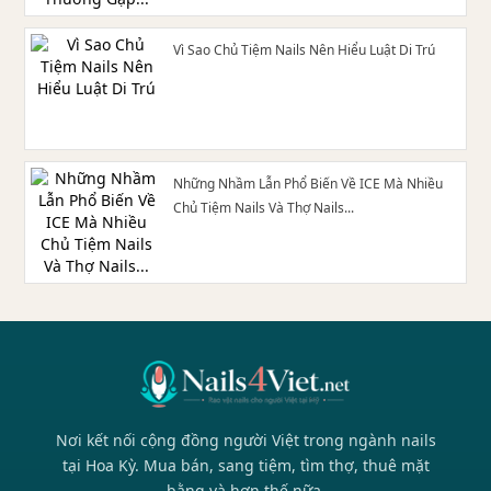
Vì Sao Chủ Tiệm Nails Nên Hiểu Luật Di Trú
Những Nhầm Lẫn Phổ Biến Về ICE Mà Nhiều
Chủ Tiệm Nails Và Thợ Nails...
Nơi kết nối cộng đồng người Việt trong ngành nails
tại Hoa Kỳ. Mua bán, sang tiệm, tìm thợ, thuê mặt
bằng và hơn thế nữa.