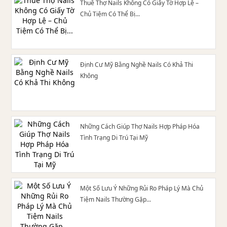
Thuê Thợ Nails Không Có Giấy Tờ Hợp Lệ –
Chủ Tiệm Có Thể Bị...
Định Cư Mỹ Bằng Nghề Nails Có Khả Thi
Không
Những Cách Giúp Thợ Nails Hợp Pháp Hóa
Tình Trạng Di Trú Tại Mỹ
Một Số Lưu Ý Những Rủi Ro Pháp Lý Mà Chủ
Tiệm Nails Thường Gặp...